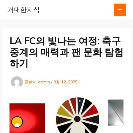
콘
거대한지식
텐
츠
로
건
너
LA FC의 빛나는 여정: 축구
뛰
기
중계의 매력과 팬 문화 탐험
하기
글쓴이
admin
/
9월 12, 2025