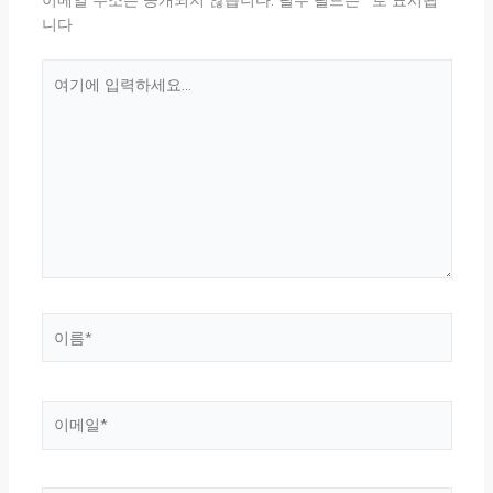
이메일 주소는 공개되지 않습니다.
필수 필드는
*
로 표시됩
니다
여
기
에
입
력
하
세
요...
이
름
*
이
메
일
*