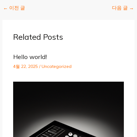
←
이전 글
다음 글
→
Related Posts
Hello world!
4월 22, 2025
/
Uncategorized