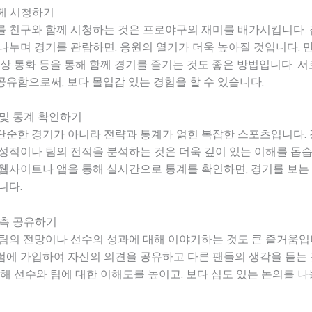
함께 시청하기
를 친구와 함께 시청하는 것은 프로야구의 재미를 배가시킵니다.
나누며 경기를 관람하면, 응원의 열기가 더욱 높아질 것입니다. 
화상 통화 등을 통해 함께 경기를 즐기는 것도 좋은 방법입니다. 
유함으로써, 보다 몰입감 있는 경험을 할 수 있습니다.
석 및 통계 확인하기
단순한 경기가 아니라 전략과 통계가 얽힌 복잡한 스포츠입니다.
성적이나 팀의 전적을 분석하는 것은 더욱 깊이 있는 이해를 돕습
웹사이트나 앱을 통해 실시간으로 통계를 확인하면, 경기를 보는
니다.
 예측 공유하기
팀의 전망이나 선수의 성과에 대해 이야기하는 것도 큰 즐거움입니
럼에 가입하여 자신의 의견을 공유하고 다른 팬들의 생각을 듣는
통해 선수와 팀에 대한 이해도를 높이고, 보다 심도 있는 논의를 나