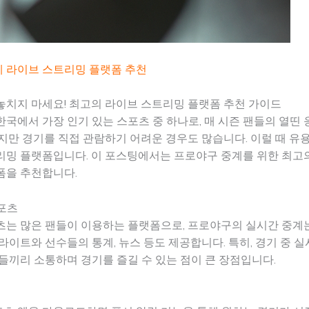
 라이브 스트리밍 플랫폼 추천
놓치지 마세요! 최고의 라이브 스트리밍 플랫폼 추천 가이드
국에서 가장 인기 있는 스포츠 중 하나로, 매 시즌 팬들의 열띤 
지만 경기를 직접 관람하기 어려운 경우도 많습니다. 이럴 때 유
리밍 플랫폼입니다. 이 포스팅에서는 프로야구 중계를 위한 최고
폼을 추천합니다.
스포츠
는 많은 팬들이 이용하는 플랫폼으로, 프로야구의 실시간 중계는
라이트와 선수들의 통계, 뉴스 등도 제공합니다. 특히, 경기 중 실
들끼리 소통하며 경기를 즐길 수 있는 점이 큰 장점입니다.