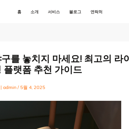
홈
소개
서비스
블로그
연락처
구를 놓치지 마세요! 최고의 라
 플랫폼 추천 가이드
이
admin
/
5월 4, 2025