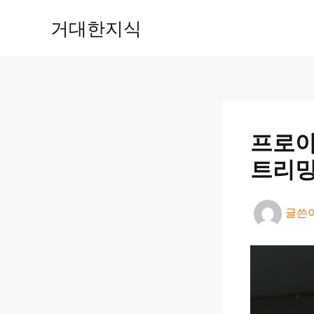
콘
거대한지식
텐
츠
로
건
너
뛰
기
프로야
트리밍
글쓴