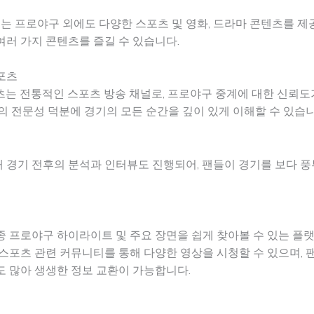
는 프로야구 외에도 다양한 스포츠 및 영화, 드라마 콘텐츠를 제
러 가지 콘텐츠를 즐길 수 있습니다.
스포츠
포츠는 전통적인 스포츠 방송 채널로, 프로야구 중계에 대한 신뢰도
의 전문성 덕분에 경기의 모든 순간을 깊이 있게 이해할 수 있습니
해 경기 전후의 분석과 인터뷰도 진행되어, 팬들이 경기를 보다 
 프로야구 하이라이트 및 주요 장면을 쉽게 찾아볼 수 있는 플랫
스포츠 관련 커뮤니티를 통해 다양한 영상을 시청할 수 있으며, 
 많아 생생한 정보 교환이 가능합니다.