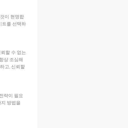
 것이 현명합
사이트를 선택하
신뢰할 수 없는
 항상 조심해
하고, 신뢰할
 전략이 필요
가지 방법을