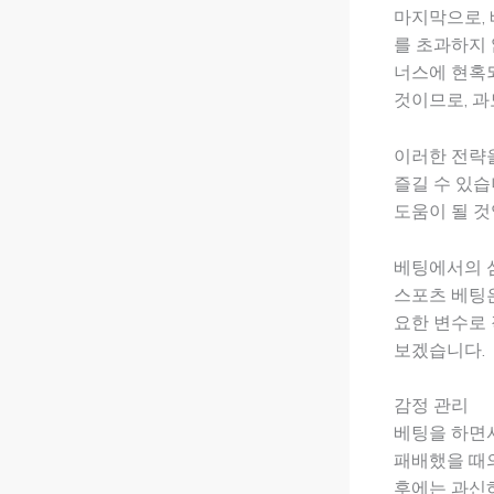
마지막으로, 
를 초과하지
너스에 현혹되
것이므로, 
이러한 전략
즐길 수 있습
도움이 될 것
베팅에서의 
스포츠 베팅은
요한 변수로 
보겠습니다.
감정 관리
베팅을 하면서
패배했을 때의
후에는 과신하