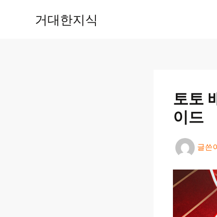
콘
거대한지식
텐
츠
로
건
너
뛰
기
토토 
이드
글쓴