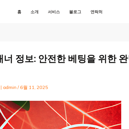
홈
소개
서비스
블로그
연락처
배너 정보: 안전한 베팅을 위한 완
이
admin
/
6월 11, 2025