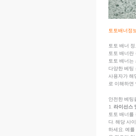
토토배너정
토토 배너 정
토토 배너란
토토 배너는
다양한 베팅
사용자가 해당
로 이해하면 
안전한 베팅을
1.
라이선스 
토토 배너를
다. 해당 사
하세요. 예를