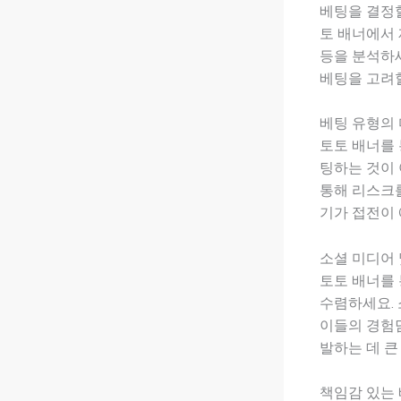
베팅을 결정할
토 배너에서 
등을 분석하세
베팅을 고려할
베팅 유형의
토토 배너를 
팅하는 것이 
통해 리스크를
기가 접전이 
소셜 미디어 
토토 배너를
수렴하세요.
이들의 경험담
발하는 데 큰
책임감 있는