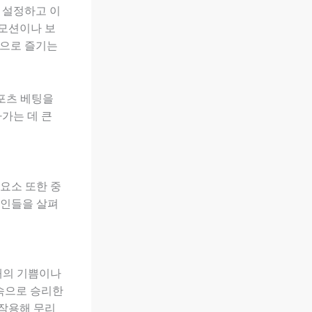
 설정하고 이
로모션이나 보
환으로 즐기는
포츠 베팅을
가는 데 큰
요소 또한 중
요인들을 살펴
때의 기쁨이나
연속으로 승리한
 작용해 무리