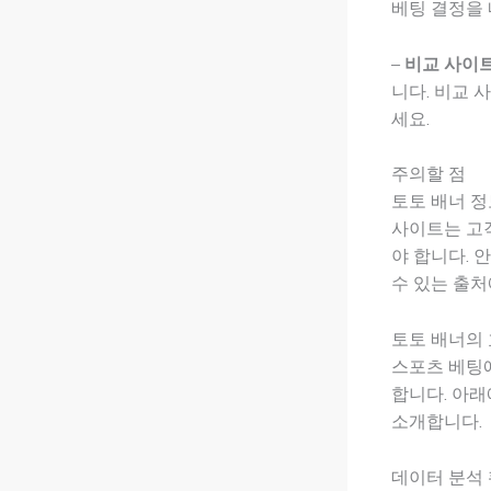
베팅 결정을 
–
비교 사이
니다. 비교 
세요.
주의할 점
토토 배너 정
사이트는 고
야 합니다. 
수 있는 출
토토 배너의
스포츠 베팅
합니다. 아래
소개합니다.
데이터 분석