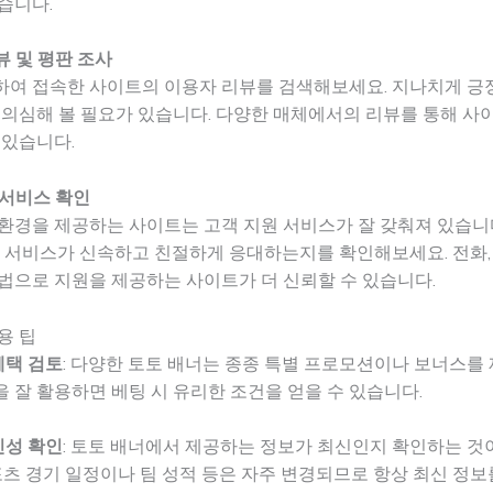
습니다.
뷰 및 평판 조사
하여 접속한 사이트의 이용자 리뷰를 검색해보세요. 지나치게 긍
 의심해 볼 필요가 있습니다. 다양한 매체에서의 리뷰를 통해 사
 있습니다.
 서비스 확인
환경을 제공하는 사이트는 고객 지원 서비스가 잘 갖춰져 있습니다
객 서비스가 신속하고 친절하게 응대하는지를 확인해보세요. 전화,
법으로 지원을 제공하는 사이트가 더 신뢰할 수 있습니다.
용 팁
혜택 검토
: 다양한 토토 배너는 종종 특별 프로모션이나 보너스를
 잘 활용하면 베팅 시 유리한 조건을 얻을 수 있습니다.
신성 확인
: 토토 배너에서 제공하는 정보가 최신인지 확인하는 것
스포츠 경기 일정이나 팀 성적 등은 자주 변경되므로 항상 최신 정