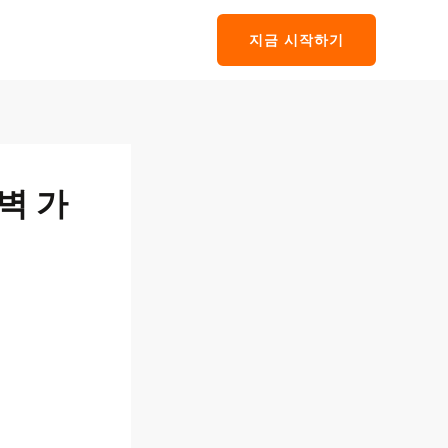
지금 시작하기
벽 가