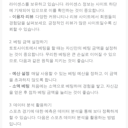
라이센스를 보유하고 있습니다. 라이센스 정보는 사이트 하단
에 기재되어 있으므로 이를 확인하는 것이 중요합니다.
–
이용자 리뷰
: 다양한 커뮤니티나 리뷰 사이트에서 회원들의
경험담을 살펴보세요. 긍정적인 리뷰가 많은 사이트일수록 신
뢰할 수 있습니다.
2. 베팅 금액 설정하기
토토사이트에서 베팅을 할 때는 자신만의 베팅 금액을 설정하
는 것이 중요합니다. 무리한 베팅은 큰 손실로 이어질 수 있으
므로, 다음과 같은 원칙을 지키는 것이 좋습니다.
–
예산 설정
: 매달 사용할 수 있는 베팅 예산을 정하고, 이 금액
을 초과하지 않도록 합니다.
–
소액 베팅
: 처음에는 소액으로 베팅하여 경험을 쌓고, 자신감
을 얻은 후 점차 베팅 금액을 늘리는 것이 좋습니다.
3. 데이터 분석 활용하기
스포츠 경기에 대한 예측은 데이터 분석을 통해 보다 정확하게
할 수 있습니다. 다음은 스포츠 데이터 분석을 활용하는 방법
입니다.