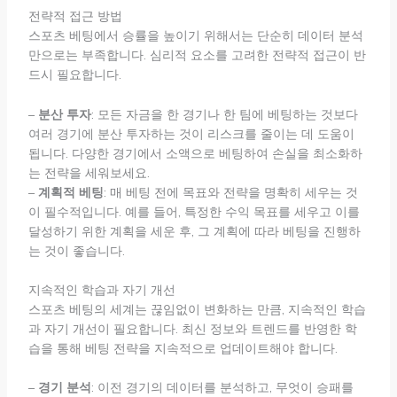
전략적 접근 방법
스포츠 베팅에서 승률을 높이기 위해서는 단순히 데이터 분석
만으로는 부족합니다. 심리적 요소를 고려한 전략적 접근이 반
드시 필요합니다.
–
분산 투자
: 모든 자금을 한 경기나 한 팀에 베팅하는 것보다
여러 경기에 분산 투자하는 것이 리스크를 줄이는 데 도움이
됩니다. 다양한 경기에서 소액으로 베팅하여 손실을 최소화하
는 전략을 세워보세요.
–
계획적 베팅
: 매 베팅 전에 목표와 전략을 명확히 세우는 것
이 필수적입니다. 예를 들어, 특정한 수익 목표를 세우고 이를
달성하기 위한 계획을 세운 후, 그 계획에 따라 베팅을 진행하
는 것이 좋습니다.
지속적인 학습과 자기 개선
스포츠 베팅의 세계는 끊임없이 변화하는 만큼, 지속적인 학습
과 자기 개선이 필요합니다. 최신 정보와 트렌드를 반영한 학
습을 통해 베팅 전략을 지속적으로 업데이트해야 합니다.
–
경기 분석
: 이전 경기의 데이터를 분석하고, 무엇이 승패를