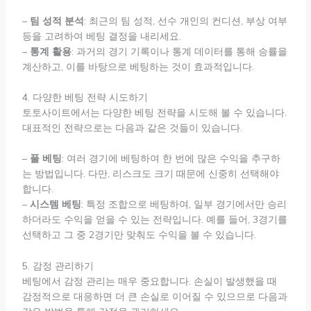
–
팀 성적 분석
: 최근의 팀 성적, 선수 개인의 컨디션, 부상 여부
등을 고려하여 베팅 결정을 내리세요.
–
통계 활용
: 과거의 경기 기록이나 통계 데이터를 통해 승률을
계산하고, 이를 바탕으로 베팅하는 것이 효과적입니다.
4. 다양한 베팅 전략 시도하기
토토사이트에서는 다양한 베팅 전략을 시도해 볼 수 있습니다.
대표적인 전략으로는 다음과 같은 것들이 있습니다.
–
풀 베팅
: 여러 경기에 베팅하여 한 번에 많은 수익을 추구하
는 방법입니다. 다만, 리스크도 크기 때문에 신중히 선택해야
합니다.
–
시스템 베팅
: 특정 조합으로 베팅하여, 일부 경기에서만 승리
하더라도 수익을 얻을 수 있는 전략입니다. 예를 들어, 3경기를
선택하고 그 중 2경기만 맞춰도 수익을 볼 수 있습니다.
5. 감정 관리하기
베팅에서 감정 관리는 매우 중요합니다. 손실이 발생했을 때
감정적으로 대응하면 더 큰 손실로 이어질 수 있으므로 다음과