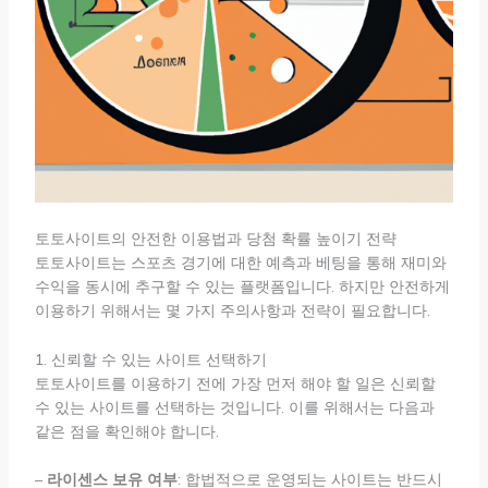
토토사이트의 안전한 이용법과 당첨 확률 높이기 전략
토토사이트는 스포츠 경기에 대한 예측과 베팅을 통해 재미와
수익을 동시에 추구할 수 있는 플랫폼입니다. 하지만 안전하게
이용하기 위해서는 몇 가지 주의사항과 전략이 필요합니다.
1. 신뢰할 수 있는 사이트 선택하기
토토사이트를 이용하기 전에 가장 먼저 해야 할 일은 신뢰할
수 있는 사이트를 선택하는 것입니다. 이를 위해서는 다음과
같은 점을 확인해야 합니다.
–
라이센스 보유 여부
: 합법적으로 운영되는 사이트는 반드시