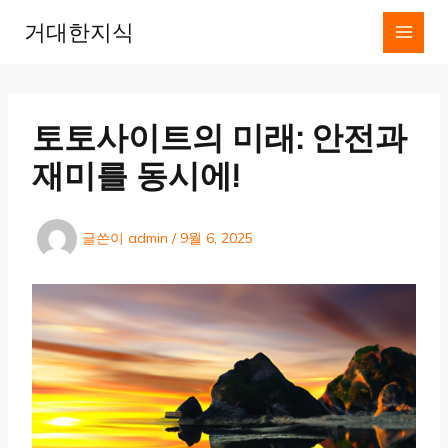
콘
거대한지식
텐
츠
로
건
너
토토사이트의 미래: 안전과
뛰
기
재미를 동시에!
글쓴이
admin
/
9월 6, 2025