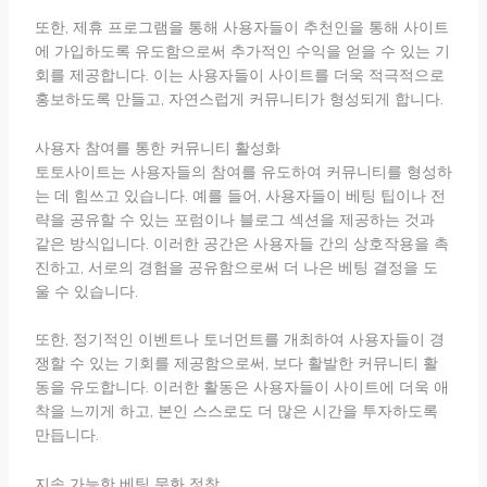
또한, 제휴 프로그램을 통해 사용자들이 추천인을 통해 사이트
에 가입하도록 유도함으로써 추가적인 수익을 얻을 수 있는 기
회를 제공합니다. 이는 사용자들이 사이트를 더욱 적극적으로
홍보하도록 만들고, 자연스럽게 커뮤니티가 형성되게 합니다.
사용자 참여를 통한 커뮤니티 활성화
토토사이트는 사용자들의 참여를 유도하여 커뮤니티를 형성하
는 데 힘쓰고 있습니다. 예를 들어, 사용자들이 베팅 팁이나 전
략을 공유할 수 있는 포럼이나 블로그 섹션을 제공하는 것과
같은 방식입니다. 이러한 공간은 사용자들 간의 상호작용을 촉
진하고, 서로의 경험을 공유함으로써 더 나은 베팅 결정을 도
울 수 있습니다.
또한, 정기적인 이벤트나 토너먼트를 개최하여 사용자들이 경
쟁할 수 있는 기회를 제공함으로써, 보다 활발한 커뮤니티 활
동을 유도합니다. 이러한 활동은 사용자들이 사이트에 더욱 애
착을 느끼게 하고, 본인 스스로도 더 많은 시간을 투자하도록
만듭니다.
지속 가능한 베팅 문화 정착