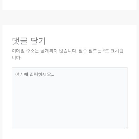
댓글 달기
이메일 주소는 공개되지 않습니다.
필수 필드는
*
로 표시됩
니다
여
기
에
입
력
하
세
요...