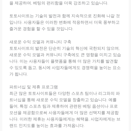
을 제공하여, 베팅의 편리함을 더욱 강조하고 있습니다.
토토사이트는 기술의 발전과 함께 지속적으로 진화해 나갈 것
입니다. 사용자들은 이러한 변화에 적응하면서 더욱 풍부하고
즐거운 경험을 할 수 있을 것입니다.
새로운 수익 모델과 커뮤니티 구축
토토사이트의 발전은 단순히 기술의 혁신에 국한되지 않으며,
새로운 수익 모델과 커뮤니티 구축에도 큰 영향을 미치고 있습
니다. 이는 사용자들이 플랫폼을 통해 더 많은 가치를 발견할
수 있도록 돕고, 동시에 사업자들에게도 경쟁력을 높이는 요소
가 됩니다.
파트너십 및 제휴 프로그램
최근 많은 토토사이트들은 다양한 스포츠 팀이나 리그와의 파
트너십을 통해 새로운 수익 모델을 창출하고 있습니다. 예를
들어, 특정 스포츠 팀과 제휴하여 관련된 베팅 옵션이나 프로
모션을 제공함으로써 사용자들에게 더 많은 선택지를 제공합
니다. 이러한 제휴는 사용자들에게는 혜택을, 사업자에게는 브
랜드 인지도를 높이는 효과를 가져옵니다.