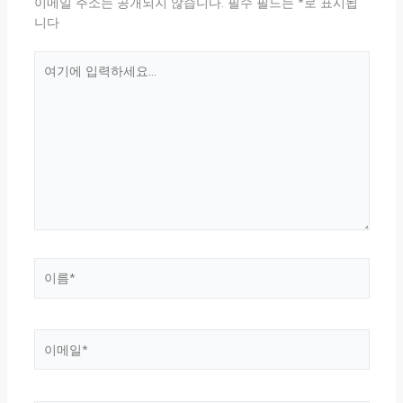
이메일 주소는 공개되지 않습니다.
필수 필드는
*
로 표시됩
니다
여
기
에
입
력
하
세
요...
이
름
*
이
메
일
*