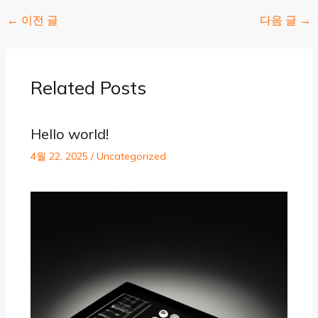
←
이전 글
다음 글
→
Related Posts
Hello world!
4월 22, 2025
/
Uncategorized