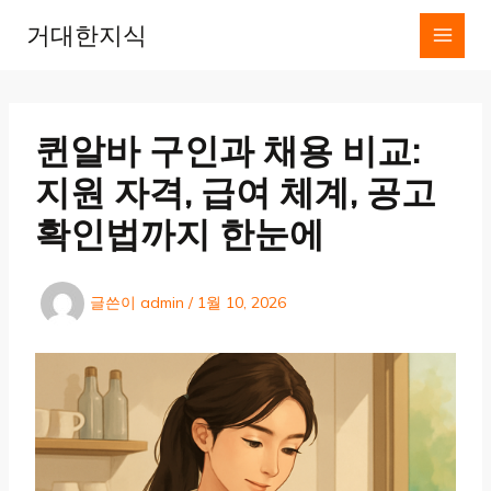
콘
거대한지식
텐
츠
로
건
너
퀸알바 구인과 채용 비교:
뛰
기
지원 자격, 급여 체계, 공고
확인법까지 한눈에
글쓴이
admin
/
1월 10, 2026