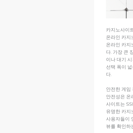
카지노사이트
온라인 카지
온라인 카지
다. 가장 큰
이나 대기 시
선택 폭이 넓
다.
안전한 게임
안전성은 온
사이트는 SS
유명한 카지노
사용자들이 안
뷰를 확인하는