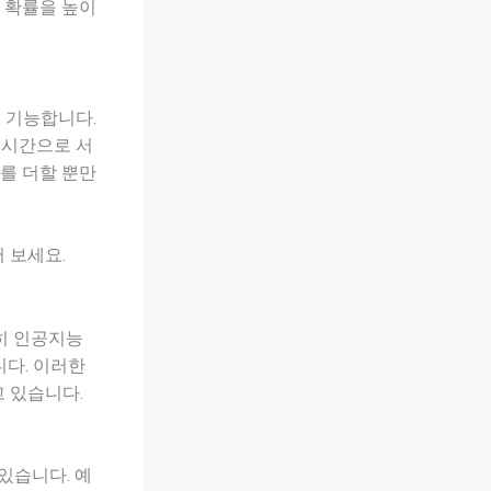
 확률을 높이
 기능합니다.
실시간으로 서
를 더할 뿐만
 보세요.
히 인공지능
니다. 이러한
 있습니다.
있습니다. 예