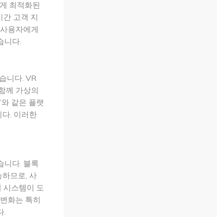
에게 최적화된
시간 고객 지
은 사용자에게
습니다.
습니다. VR
 함께 가상의
’와 같은 플랫
다. 이러한
습니다. 블록
하므로, 사
제 시스템이 도
 변화는 특히
.