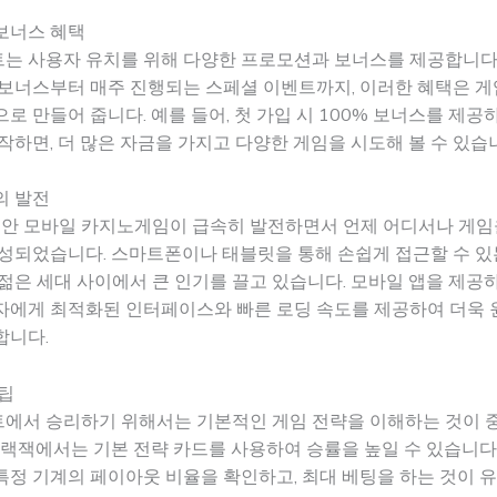
보너스 혜택
는 사용자 유치를 위해 다양한 프로모션과 보너스를 제공합니다.
보너스부터 매주 진행되는 스페셜 이벤트까지, 이러한 혜택은 게
로 만들어 줍니다. 예를 들어, 첫 가입 시 100% 보너스를 제
작하면, 더 많은 자금을 가지고 다양한 게임을 시도해 볼 수 있습
의 발전
동안 모바일 카지노게임이 급속히 발전하면서 언제 어디서나 게임을
조성되었습니다. 스마트폰이나 태블릿을 통해 손쉽게 접근할 수 
젊은 세대 사이에서 큰 인기를 끌고 있습니다. 모바일 앱을 제공
자에게 최적화된 인터페이스와 빠른 로딩 속도를 제공하여 더욱 
합니다.
팁
에서 승리하기 위해서는 기본적인 게임 전략을 이해하는 것이 
블랙잭에서는 기본 전략 카드를 사용하여 승률을 높일 수 있습니다.
정 기계의 페이아웃 비율을 확인하고, 최대 베팅을 하는 것이 유