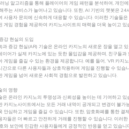
신러닝 알고리즘을 통해 플레이어의 게임 패턴을 분석하여, 개인
해주는 서비스가 늘어나고 있습니다. 또한, AI 기반의 챗봇은 24
여 사용자 문의에 신속하게 대응할 수 있습니다. 이러한 기술들
된 게임 경험을 제공하여 카지노사이트의 매력을 더욱 높이고 있
증강 현실의 도입
R)과 증강 현실(AR) 기술은 온라인 카지노의 새로운 장을 열고 있
레이어가 실제 카지노에 있는 듯한 몰입감을 제공하며, 친구들과
 게임을 즐길 수 있는 환경을 제공합니다. 예를 들어, ‘VR 카지노
시간으로 다른 사용자들과 상호작용하며 게임을 진행할 수 있습니
한 게임을 넘어 새로운 사회적 경험으로 발전하고 있습니다.
술의 영향
술은 온라인 카지노의 투명성과 신뢰성을 높이는 데 기여하고 있
한 카지노사이트에서는 모든 거래 내역이 공개되고 변경이 불가능
 안심하고 게임을 즐길 수 있습니다. 또한, 암호화폐를 통한 결
자들은 더 빠르고 안전하게 거래를 진행할 수 있습니다. 이러한
보호와 보안에 민감한 사용자들에게 긍정적인 반응을 얻고 있습니다