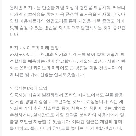
온라인 카지노는 단순한 게임 이상의 경험을 제공하며, 커뮤니
티와의 상호작용을 통해 더욱 풍성한 즐거움을 선사합니다. 다
양한 이용자들과의 연결고리를 통해 게임을 더욱 즐겁고 의미
있게 즐길 수 있는 방법을 지속적으로 탐험해보는 것이 중요합
니다.
카지노사이트의 미래 전망
카지노사이트는 현재의 인기와 트렌드를 넘어 향후 어떻게 발
전할지를 예측하는 것이 중요합니다. 기술의 발전과 사회적 변
화는 온라인 카지노의 미래에도 큰 영향을 미칠 것입니다. 이
에 따른 몇 가지 전망을 살펴보겠습니다.
인공지능(AI)의 도입
인공지능 기술이 발전하면서 온라인 카지노에서도 AI를 활용
한 게임 경험이 점점 더 보편화될 것으로 예상됩니다. AI는 개
인화된 게임 추천 시스템을 통해 사용자의 취향에 맞는 게임을
추천하거나, 실시간으로 게임 전략을 분석하여 사용자에게 맞
춤형 조언을 제공할 수 있습니다. 이러한 접근은 게임의 흥미
를 더하고, 플레이어의 참여도를 높이는 데 기여할 것입니다.