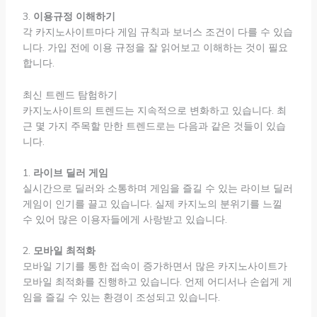
3.
이용규정 이해하기
각 카지노사이트마다 게임 규칙과 보너스 조건이 다를 수 있습
니다. 가입 전에 이용 규정을 잘 읽어보고 이해하는 것이 필요
합니다.
최신 트렌드 탐험하기
카지노사이트의 트렌드는 지속적으로 변화하고 있습니다. 최
근 몇 가지 주목할 만한 트렌드로는 다음과 같은 것들이 있습
니다.
1.
라이브 딜러 게임
실시간으로 딜러와 소통하며 게임을 즐길 수 있는 라이브 딜러
게임이 인기를 끌고 있습니다. 실제 카지노의 분위기를 느낄
수 있어 많은 이용자들에게 사랑받고 있습니다.
2.
모바일 최적화
모바일 기기를 통한 접속이 증가하면서 많은 카지노사이트가
모바일 최적화를 진행하고 있습니다. 언제 어디서나 손쉽게 게
임을 즐길 수 있는 환경이 조성되고 있습니다.