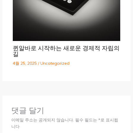
퀸알바로 시작하는 새로운 경제적 자립의
길
4월 25, 2025
/
Uncategorized
댓글 달기
이메일 주소는 공개되지 않습니다.
필수 필드는
*
로 표시됩
니다