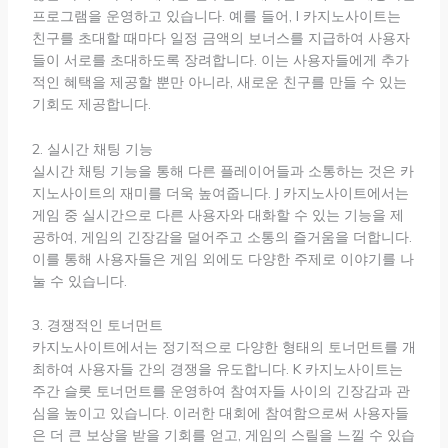
프로그램을 운영하고 있습니다. 예를 들어, I 카지노사이트는
친구를 초대할 때마다 일정 금액의 보너스를 지급하여 사용자
들이 서로를 초대하도록 장려합니다. 이는 사용자들에게 추가
적인 혜택을 제공할 뿐만 아니라, 새로운 친구를 만들 수 있는
기회도 제공합니다.
2. 실시간 채팅 기능
실시간 채팅 기능을 통해 다른 플레이어들과 소통하는 것은 카
지노사이트의 재미를 더욱 높여줍니다. J 카지노사이트에서는
게임 중 실시간으로 다른 사용자와 대화할 수 있는 기능을 제
공하여, 게임의 긴장감을 덜어주고 소통의 즐거움을 더합니다.
이를 통해 사용자들은 게임 외에도 다양한 주제로 이야기를 나
눌 수 있습니다.
3. 경쟁적인 토너먼트
카지노사이트에서는 정기적으로 다양한 형태의 토너먼트를 개
최하여 사용자들 간의 경쟁을 유도합니다. K 카지노사이트는
주간 슬롯 토너먼트를 운영하여 참여자들 사이의 긴장감과 관
심을 높이고 있습니다. 이러한 대회에 참여함으로써 사용자들
은 더 큰 보상을 받을 기회를 얻고, 게임의 스릴을 느낄 수 있습