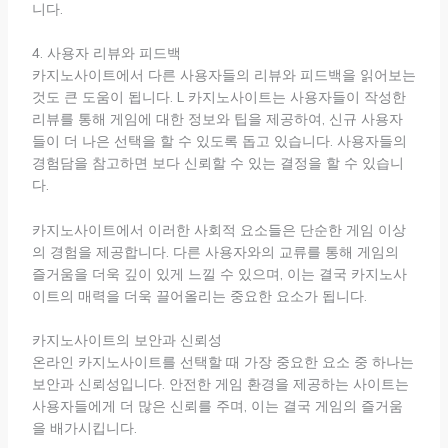
니다.
4. 사용자 리뷰와 피드백
카지노사이트에서 다른 사용자들의 리뷰와 피드백을 읽어보는
것도 큰 도움이 됩니다. L 카지노사이트는 사용자들이 작성한
리뷰를 통해 게임에 대한 정보와 팁을 제공하여, 신규 사용자
들이 더 나은 선택을 할 수 있도록 돕고 있습니다. 사용자들의
경험담을 참고하면 보다 신뢰할 수 있는 결정을 할 수 있습니
다.
카지노사이트에서 이러한 사회적 요소들은 단순한 게임 이상
의 경험을 제공합니다. 다른 사용자와의 교류를 통해 게임의
즐거움을 더욱 깊이 있게 느낄 수 있으며, 이는 결국 카지노사
이트의 매력을 더욱 끌어올리는 중요한 요소가 됩니다.
카지노사이트의 보안과 신뢰성
온라인 카지노사이트를 선택할 때 가장 중요한 요소 중 하나는
보안과 신뢰성입니다. 안전한 게임 환경을 제공하는 사이트는
사용자들에게 더 많은 신뢰를 주며, 이는 결국 게임의 즐거움
을 배가시킵니다.