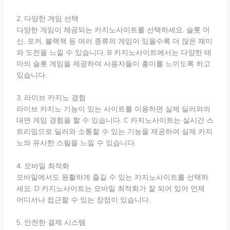
2. 다양한 게임 선택
다양한 게임이 제공되는 카지노사이트를 선택하세요. 슬롯 머
신, 포커, 블랙잭 등 여러 종류의 게임이 있을수록 더 많은 재미
와 도전을 느낄 수 있습니다. B 카지노사이트에서는 다양한 테
마의 슬롯 게임을 제공하여 사용자들이 흥미를 느끼도록 하고
있습니다.
3. 라이브 카지노 경험
라이브 카지노 기능이 있는 사이트를 이용하면 실제 딜러와의
대면 게임 경험을 할 수 있습니다. C 카지노사이트는 실시간 스
트리밍으로 딜러와 소통할 수 있는 기능을 제공하여 실제 카지
노와 유사한 스릴을 느낄 수 있습니다.
4. 모바일 최적화
모바일에서도 원활하게 즐길 수 있는 카지노사이트를 선택하
세요. D 카지노사이트는 모바일 최적화가 잘 되어 있어 언제
어디서나 접근할 수 있는 장점이 있습니다.
5. 안전한 결제 시스템