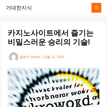
콘
거대한지식
텐
츠
로
건
너
카지노사이트에서 즐기는
뛰
기
비밀스러운 승리의 기술!
글쓴이
admin
/
12월 11, 2025