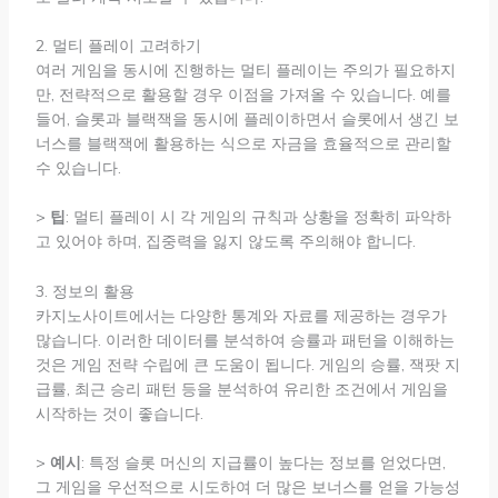
2. 멀티 플레이 고려하기
여러 게임을 동시에 진행하는 멀티 플레이는 주의가 필요하지
만, 전략적으로 활용할 경우 이점을 가져올 수 있습니다. 예를
들어, 슬롯과 블랙잭을 동시에 플레이하면서 슬롯에서 생긴 보
너스를 블랙잭에 활용하는 식으로 자금을 효율적으로 관리할
수 있습니다.
>
팁
: 멀티 플레이 시 각 게임의 규칙과 상황을 정확히 파악하
고 있어야 하며, 집중력을 잃지 않도록 주의해야 합니다.
3. 정보의 활용
카지노사이트에서는 다양한 통계와 자료를 제공하는 경우가
많습니다. 이러한 데이터를 분석하여 승률과 패턴을 이해하는
것은 게임 전략 수립에 큰 도움이 됩니다. 게임의 승률, 잭팟 지
급률, 최근 승리 패턴 등을 분석하여 유리한 조건에서 게임을
시작하는 것이 좋습니다.
>
예시
: 특정 슬롯 머신의 지급률이 높다는 정보를 얻었다면,
그 게임을 우선적으로 시도하여 더 많은 보너스를 얻을 가능성