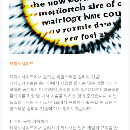
카지노사이트
카지노사이트에서 즐기는 비밀스러운 승리의 기술!
카지노사이트는 온라인에서 게임을 즐기는 많은 이들에게 매
력적인 공간입니다. 하지만 단순히 운에 맡기기보다, 성공적인
플레이를 위한 몇 가지 기술을 익히는 것이 중요합니다. 이번
포스팅에서는 카지노사이트에서 유용하게 활용할 수 있는 비
밀스러운 승리의 기술에 대해 알아보겠습니다.
1. 게임 규칙 이해하기
카지노사이트에서 승리하기 위해서는 먼저 게임의 규칙을 완