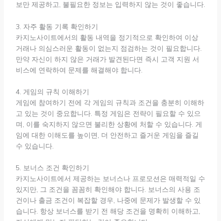
보만 제공하고, 불필요한 정보는 입력하지 않는 것이 좋습니다.
3. 자주 활동 기록 확인하기
카지노사이트에서의 활동 내역을 정기적으로 확인하여 이상
거래나 의심스러운 활동이 없는지 점검하는 것이 필요합니다.
만약 자신이 하지 않은 거래가 발견된다면 즉시 고객 지원 서
비스에 연락하여 문제를 해결해야 합니다.
4. 게임의 규칙 이해하기
게임에 참여하기 전에 각 게임의 규칙과 조건을 충분히 이해하
고 있는 것이 중요합니다. 특정 게임은 전략이 필요할 수 있으
며, 이를 숙지하지 않으면 불리한 상황에 처할 수 있습니다. 게
임에 대한 이해도를 높이면, 더 안전하고 즐거운 게임을 즐길
수 있습니다.
5. 보너스 조건 확인하기
카지노사이트에서 제공하는 보너스나 프로모션은 매력적일 수
있지만, 그 조건을 꼼꼼히 확인해야 합니다. 보너스의 사용 조
건이나 출금 조건이 복잡할 경우, 나중에 문제가 발생할 수 있
습니다. 항상 보너스를 받기 전 해당 조건을 명확히 이해하고,