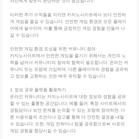
자신에게 맞는지 판단하는 것이 중요합니다.
이러한 추가 수칙들을 지키면 카지노사이트에서 보다 안전하
게 게임을 즐길 수 있습니다. 안전한 게임 환경은 모든 플레이
어에게 필수이며, 이를 통해 긍정적인 게임 경험을 만들어 나
갈 수 있습니다.
안전한 게임 환경 조성을 위한 커뮤니티 참여
카지노사이트에서 안전한 게임을 즐기기 위해서는 개인의 노
력을 넘어서 커뮤니티의 참여와 협력이 필요합니다. 온라인 커
뮤니티 또는 포럼에 가입하여, 다른 플레이어와 경험을 공유하
고 정보를 교환하는 것은 매우 유익할 수 있습니다.
1. 정보 공유 플랫폼 활용하기
온라인 커뮤니티는 카지노사이트에 대한 정보와 경험을 공유
할 수 있는 훌륭한 공간입니다. 예를 들어, 특정 사이트에서의
경험담이나 보안 문제를 논의할 수 있는 포럼에 참여하면, 다
른 사용자들의 조언이나 경고를 통해 더 안전한 결정을 내릴
수 있습니다. 또한, 게임 전략이나 팁을 공유함으로써 서로의
게임 경험을 향상시킬 수 있습니다.