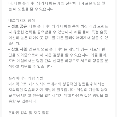
다. 다른 플레이어와의 대화는 게임 전략이나 새로운 팁을 찾
는 데 도움을 줄 수 있습니다.
네트워킹의 장점
–
정보 공유
: 다른 플레이어와의 대화를 통해 최신 게임 트렌드
나 유용한 전략을 공유받을 수 있습니다. 예를 들어, 특정 슬롯
머신의 높은 페이아웃 정보를 다른 플레이어에게서 얻을 수 있
습니다.
–
상호 지원
: 같은 팀으로 플레이하는 게임의 경우, 서로의 판
단을 도와줌으로써 더 나은 결정을 할 수 있습니다. 예를 들어,
포커 게임에서는 팀원 간의 신뢰를 바탕으로 서로의 행동을 분
석하고 지원할 수 있습니다.
플레이어의 역량 개발
마지막으로, 카지노사이트에서의 성공적인 경험을 위해서는
지속적인 학습과 자기 개발이 필요합니다. 게임의 기술적 능력
을 향상시키고 전략을 발전시키기 위해 다음과 같은 방법을 활
용할 수 있습니다.
온라인 강의 및 자료 활용