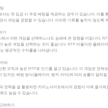
베팅
서는 첫 입금 시 무료 베팅을 제공하는 경우가 있습니다. 이를 
면서 게임을 경험할 수 있습니다. 이러한 기회를 놓치지 않도록 
택하기
서 어떤 게임을 선택하느냐도 승패에 큰 영향을 미칩니다. RTP(Re
 비율이 높은 게임을 선택하는 것이 좋습니다. RTP 비율이란 플레
있는 평균적인 수익률을 나타냅니다.
바카라
한 규칙과 높은 RTP로 인기를 끌고 있습니다. 이 게임은 전략
 있지만, 베팅 방식(플레이어, 뱅커, 타이)에 따라 승률이 달라질
팁과 전략을 잘 활용하면 카지노사이트에서의 경험이 더욱 즐거워
기회도 높일 수 있습니다.
 고려하기