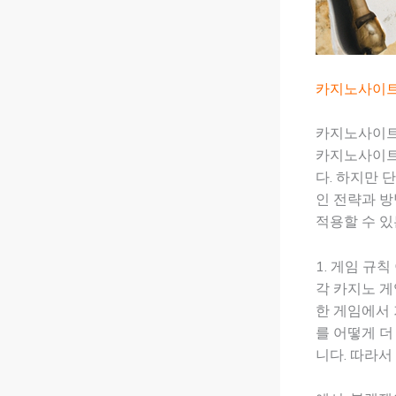
카지노사이
카지노사이트
카지노사이트
다. 하지만 
인 전략과 
적용할 수 있
1. 게임 규
각 카지노 게
한 게임에서 
를 어떻게 더
니다. 따라서