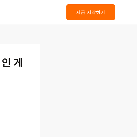
지금 시작하기
인 게