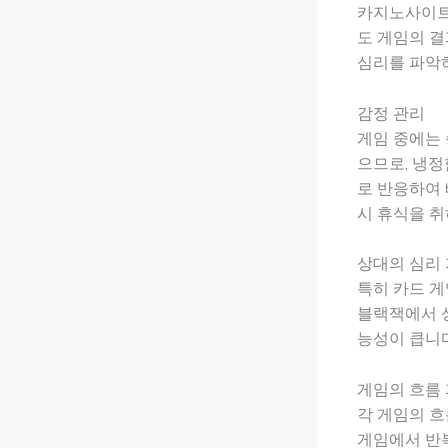
카지노사이트
도 게임의 결
심리를 파악
감정 관리
게임 중에는 
으므로, 냉정
로 반응하여 
시 휴식을 
상대의 심리
특히 카드 게
블랙잭에서 상
능성이 큽니다
게임의 흐름
각 게임의 흐
게임에서 반복