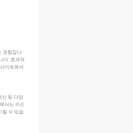
는 경험입니
니다. 효과적
지노사이트에서
머신 등 다양
잭에서는 카드
미칠 수 있습