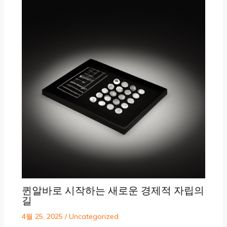
퀸알바로 시작하는 새로운 경제적 자립의
길
4월 25, 2025
/
Uncategorized