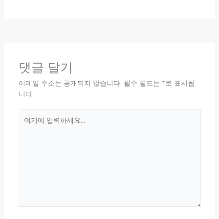
댓글 달기
이메일 주소는 공개되지 않습니다.
필수 필드는
*
로 표시됩
니다
여
기
에
입
력
하
세
요...