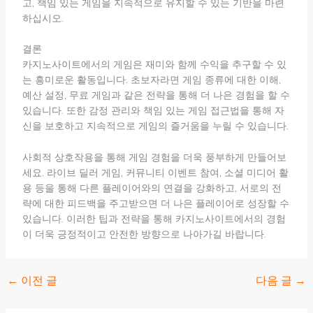
고, 책임 있는 게임을 지속적으로 유지할 수 있는 기반을 마련
하십시오.
결론
카지노사이트에서의 게임은 재미와 함께 수익을 추구할 수 있
는 흥미로운 활동입니다. 초보자라면 게임 종류에 대한 이해,
예산 설정, 무료 게임과 같은 전략을 통해 더 나은 경험을 할 수
있습니다. 또한 감정 관리와 책임 있는 게임 접근법을 통해 자
신을 보호하고 지속적으로 게임의 즐거움을 누릴 수 있습니다.
사회적 상호작용을 통해 게임 경험을 더욱 풍부하게 만들어보
세요. 라이브 딜러 게임, 커뮤니티 이벤트 참여, 소셜 미디어 활
용 등을 통해 다른 플레이어와의 연결을 강화하고, 서로의 전
략에 대한 피드백을 주고받으면 더 나은 플레이어로 성장할 수
있습니다. 이러한 팁과 전략을 통해 카지노사이트에서의 경험
이 더욱 긍정적이고 안전한 방향으로 나아가길 바랍니다.
←
이전 글
다음 글
→