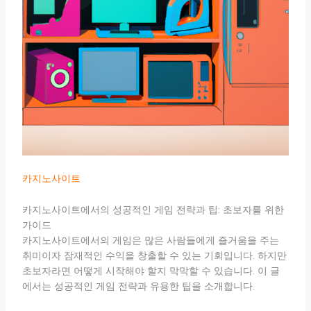
카지노사이트
카지노사이트에서의 성공적인 게임 전략과 팁: 초보자를 위한
가이드
카지노사이트에서의 게임은 많은 사람들에게 즐거움을 주는
취미이자 잠재적인 수익을 창출할 수 있는 기회입니다. 하지만
초보자라면 어떻게 시작해야 할지 막막할 수 있습니다. 이 글
에서는 성공적인 게임 전략과 유용한 팁을 소개합니다.