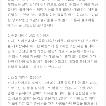
게임들은 실제 딜러와 실시간으로 소통할 수 있는 기회를 제공
합니다. 플레이어는 채팅 기능을 통해 딜러와 대화하며 게임을
진행할 수 있어, 보다 생동감 있는 경험을 할 수 있습니다. 이러
한 상호작용은 게임의 즐거움을 더욱 높이고, 혼자 플레이할
때 느끼는 고립감을 줄여줍니다.
2. 커뮤니티 이벤트 참여하기
카지노사이트에서는 종종 다양한 커뮤니티 이벤트나 토너먼트
를 개최합니다. 이러한 이벤트에 참여하는 것은 다른 플레이어
들과의 경쟁을 통해 기술을 향상시키고, 새로운 친구를 사귈
수 있는 기회를 제공합니다. 예를 들어, 포커 토너먼트에 참가
하면 다양한 실력을 가진 플레이어들과의 대결을 통해 자신의
전략을 점검하고 개선할 수 있습니다.
3. 소셜 미디어 활용하기
카지노사이트의 소셜 미디어 페이지를 팔로우하면 최신 뉴스,
프로모션, 팁 등을 실시간으로 받을 수 있습니다. 또한, 카지노
관련 커뮤니티에 참여하여 다른 플레이어들과 경험담을 나누
고 정보를 교환하는 것도 좋은 방법입니다. 이러한 소셜 미디
어 플랫폼은 같은 관심사를 가진 사람들과의 연결을 도와줍니