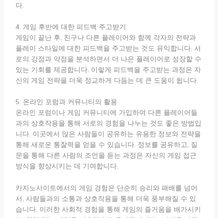
다.
4. 게임 후반에 대한 피드백 주고받기
게임이 끝난 후, 친구나 다른 플레이어와 함께 각자의 전략과
플레이 스타일에 대한 피드백을 주고받는 것도 유익합니다. 서
로의 강점과 약점을 분석하면서 더 나은 플레이어로 성장할 수
있는 기회를 제공합니다. 이렇게 피드백을 주고받는 과정은 자
신의 게임 전략을 더욱 정교하게 다듬는 데 큰 도움이 됩니다.
5. 온라인 포럼과 커뮤니티의 활용
온라인 포럼이나 게임 커뮤니티에 가입하여 다른 플레이어들
과의 상호작용을 통해 서로의 경험을 나누는 것도 좋은 방법입
니다. 이곳에서 많은 사람들이 공유하는 유용한 정보와 전략을
통해 새로운 통찰력을 얻을 수 있습니다. 정보를 공유하고, 질
문을 통해 다른 사람의 조언을 듣는 과정은 자신의 게임 접근
방식을 향상시키는 데 기여합니다.
카지노사이트에서의 게임 경험은 단순히 승리와 패배를 넘어
서, 사람들과의 소통과 상호작용을 통해 더욱 풍부해질 수 있
습니다. 이러한 사회적 경험을 통해 게임의 즐거움을 배가시키