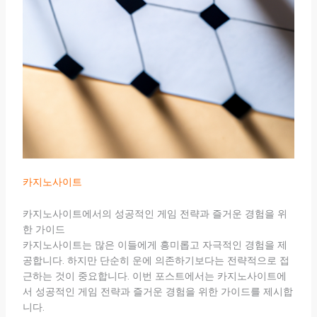
카지노사이트
카지노사이트에서의 성공적인 게임 전략과 즐거운 경험을 위
한 가이드
카지노사이트는 많은 이들에게 흥미롭고 자극적인 경험을 제
공합니다. 하지만 단순히 운에 의존하기보다는 전략적으로 접
근하는 것이 중요합니다. 이번 포스트에서는 카지노사이트에
서 성공적인 게임 전략과 즐거운 경험을 위한 가이드를 제시합
니다.