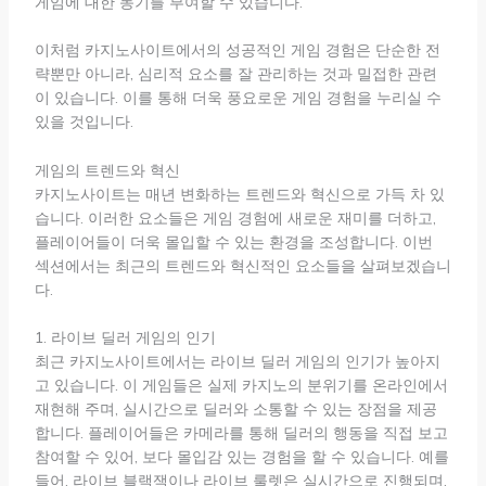
게임에 대한 동기를 부여할 수 있습니다.
이처럼 카지노사이트에서의 성공적인 게임 경험은 단순한 전
략뿐만 아니라, 심리적 요소를 잘 관리하는 것과 밀접한 관련
이 있습니다. 이를 통해 더욱 풍요로운 게임 경험을 누리실 수
있을 것입니다.
게임의 트렌드와 혁신
카지노사이트는 매년 변화하는 트렌드와 혁신으로 가득 차 있
습니다. 이러한 요소들은 게임 경험에 새로운 재미를 더하고,
플레이어들이 더욱 몰입할 수 있는 환경을 조성합니다. 이번
섹션에서는 최근의 트렌드와 혁신적인 요소들을 살펴보겠습니
다.
1. 라이브 딜러 게임의 인기
최근 카지노사이트에서는 라이브 딜러 게임의 인기가 높아지
고 있습니다. 이 게임들은 실제 카지노의 분위기를 온라인에서
재현해 주며, 실시간으로 딜러와 소통할 수 있는 장점을 제공
합니다. 플레이어들은 카메라를 통해 딜러의 행동을 직접 보고
참여할 수 있어, 보다 몰입감 있는 경험을 할 수 있습니다. 예를
들어, 라이브 블랙잭이나 라이브 룰렛은 실시간으로 진행되며,