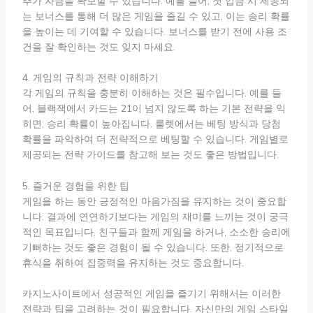
추가 자금을 확보할 수 있습니다. 예를 들어, 첫 입금 시 제공되
는 보너스를 통해 더 많은 게임을 즐길 수 있고, 이는 승리 확률
을 높이는 데 기여할 수 있습니다. 보너스를 받기 전에 사용 조
건을 잘 확인하는 것도 잊지 마세요.
4. 게임의 규칙과 전략 이해하기
각 게임의 규칙을 충분히 이해하는 것은 필수입니다. 예를 들
어, 블랙잭에서 카드는 21이 넘지 않도록 하는 기본 전략을 익
히면, 승리 확률이 높아집니다. 룰렛에서는 베팅 방식과 당첨
확률을 파악하여 더 전략적으로 베팅할 수 있습니다. 게임별로
제공되는 전략 가이드를 참고해 보는 것도 좋은 방법입니다.
5. 즐거운 경험을 위한 팁
게임을 하는 동안 긍정적인 마음가짐을 유지하는 것이 중요합
니다. 결과에 연연하기보다는 게임의 재미를 느끼는 것이 궁극
적인 목표입니다. 친구들과 함께 게임을 하거나, 소소한 승리에
기뻐하는 것도 좋은 경험이 될 수 있습니다. 또한, 정기적으로
휴식을 취하여 집중력을 유지하는 것도 중요합니다.
카지노사이트에서 성공적인 게임을 즐기기 위해서는 이러한
전략과 팁을 고려하는 것이 필요합니다. 자신만의 게임 스타일