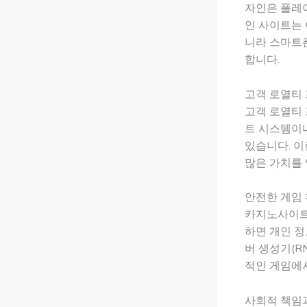
자인은 플레이
인 사이트는 
니라 스마트
합니다.
고객 로열티
고객 로열티
트 시스템이나
있습니다. 이
많은 가치를 
안전한 게임
카지노사이트
하면 개인 정
버 생성기(R
적인 게임에서
사회적 책임