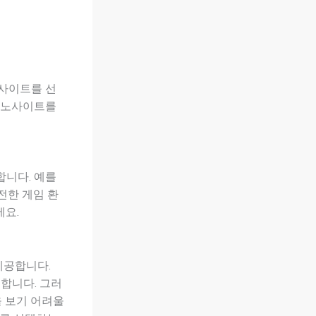
 사이트를 선
카지노사이트를
합니다. 예를
전한 게임 환
세요.
제공합니다.
 합니다. 그러
을 보기 어려울