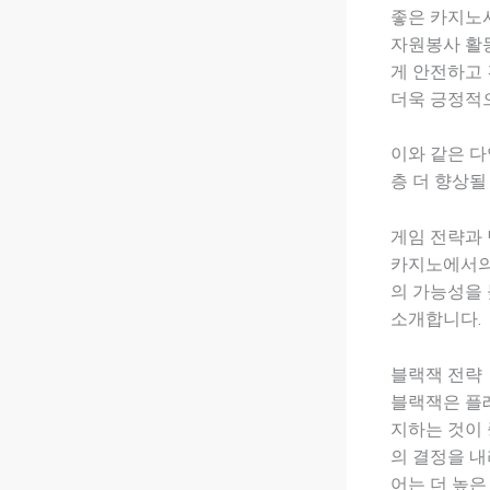
좋은 카지노
자원봉사 활
게 안전하고 
더욱 긍정적
이와 같은 
층 더 향상될
게임 전략과 
카지노에서의
의 가능성을 
소개합니다.
블랙잭 전략
블랙잭은 플레
지하는 것이 
의 결정을 내
어는 더 높은