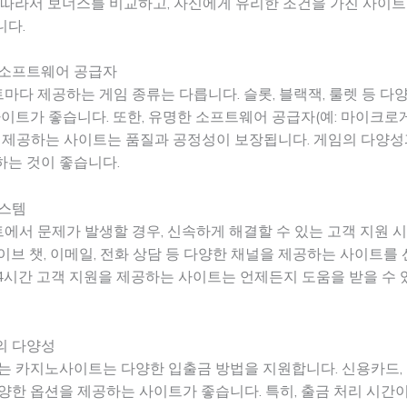
 따라서 보너스를 비교하고, 자신에게 유리한 조건을 가진 사이
니다.
 소프트웨어 공급자
다 제공하는 게임 종류는 다릅니다. 슬롯, 블랙잭, 룰렛 등 다
사이트가 좋습니다. 또한, 유명한 소프트웨어 공급자(예: 마이크로
 제공하는 사이트는 품질과 공정성이 보장됩니다. 게임의 다양성
하는 것이 좋습니다.
시스템
서 문제가 발생할 경우, 신속하게 해결할 수 있는 고객 지원 
이브 챗, 이메일, 전화 상담 등 다양한 채널을 제공하는 사이트를
24시간 고객 지원을 제공하는 사이트는 언제든지 도움을 받을 수 
의 다양성
는 카지노사이트는 다양한 입출금 방법을 지원합니다. 신용카드, 
양한 옵션을 제공하는 사이트가 좋습니다. 특히, 출금 처리 시간