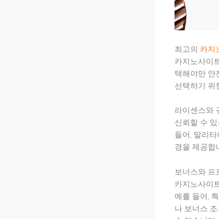
최고의
카지
카지노사이트
택해야만 안
선택하기 위한
라이센스와 
신뢰할 수 
들어, 말리타
경을 제공합
보너스와 프
카지노사이트
예를 들어, 
나 보너스 조