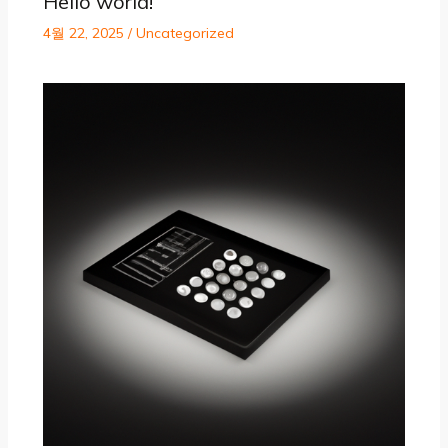
Hello world!
4월 22, 2025
/
Uncategorized