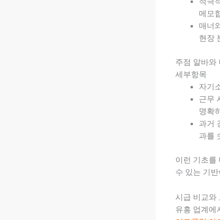
적극적
메모합
매너와
현장 
주점 알바와
세부항목
자기소
근무 
명확히
과거 
과를 
이런 기초를 
수 있는 기반
시급 비교와 
유흥 업계에