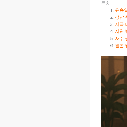
목차
유흥알
강남 
시급 
지원 
자주 
결론 