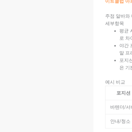
이트클럽 아
주점 알바와
세부항목
평균 시
로 차
야간 
말 프
포지션
은 기
예시 비교
포지션
바텐더/서
안내/청소