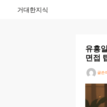
콘
거대한지식
텐
츠
로
건
너
뛰
기
유흥알
면접 
글쓴