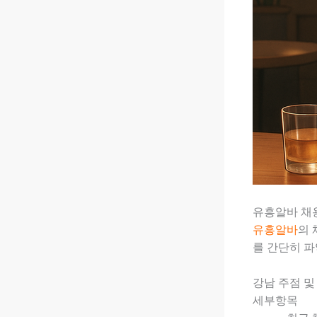
유흥알바 채
유흥알바
의 
를 간단히 파
강남 주점 및
세부항목