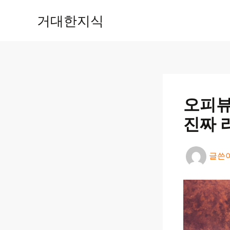
콘
거대한지식
텐
츠
로
건
너
뛰
기
오피뷰
진짜 
글쓴