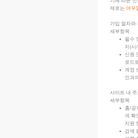
기에 따른 
제로는
여우
가입 절차와 
세부항목
필수 
지(시
신원 
로드로
계정 
인과의
사이트 내 
세부항목
홈/공
게 확
지원 
검색 