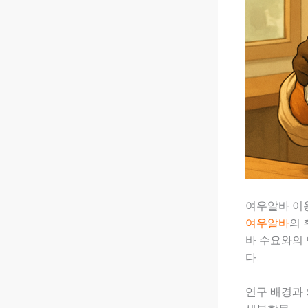
여우알바 이용
여우알바
의 
바 수요와의
다.
연구 배경과