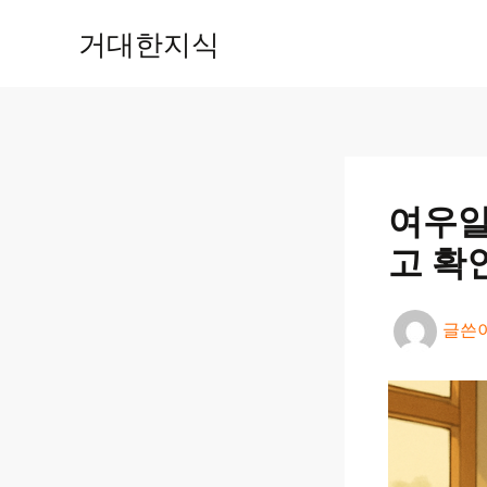
콘
거대한지식
텐
츠
로
건
너
뛰
기
여우알
고 확
글쓴