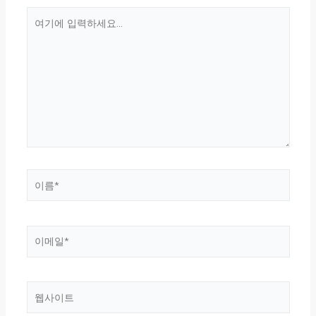
여
기
에
입
력
하
세
요...
이
름
*
이
메
일
*
웹
사