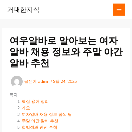
콘
거대한지식
텐
츠
로
건
너
여우알바로 알아보는 여자
뛰
기
알바 채용 정보와 주말 야간
알바 추천
글쓴이
admin
/
9월 24, 2025
목차
핵심 용어 정리
개요
여자알바 채용 정보 탐색 팁
주말 야간 알바 추천
합법성과 안전 수칙