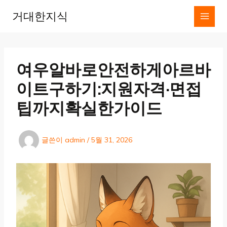
콘
거대한지식
텐
츠
로
건
너
여우알바로안전하게아르바
뛰
기
이트구하기:지원자격·면접
팁까지확실한가이드
글쓴이
admin
/
5월 31, 2026