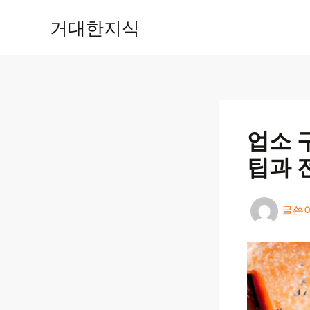
콘
거대한지식
텐
츠
로
건
너
뛰
기
업소 
팁과 
글쓴