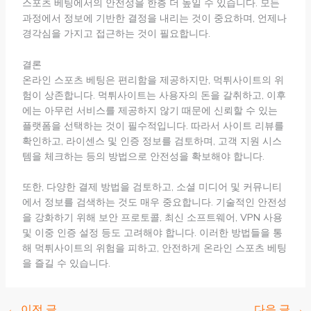
스포츠 베팅에서의 안전성을 한층 더 높일 수 있습니다. 모든
과정에서 정보에 기반한 결정을 내리는 것이 중요하며, 언제나
경각심을 가지고 접근하는 것이 필요합니다.
결론
온라인 스포츠 베팅은 편리함을 제공하지만, 먹튀사이트의 위
험이 상존합니다. 먹튀사이트는 사용자의 돈을 갈취하고, 이후
에는 아무런 서비스를 제공하지 않기 때문에 신뢰할 수 있는
플랫폼을 선택하는 것이 필수적입니다. 따라서 사이트 리뷰를
확인하고, 라이센스 및 인증 정보를 검토하며, 고객 지원 시스
템을 체크하는 등의 방법으로 안전성을 확보해야 합니다.
또한, 다양한 결제 방법을 검토하고, 소셜 미디어 및 커뮤니티
에서 정보를 검색하는 것도 매우 중요합니다. 기술적인 안전성
을 강화하기 위해 보안 프로토콜, 최신 소프트웨어, VPN 사용
및 이중 인증 설정 등도 고려해야 합니다. 이러한 방법들을 통
해 먹튀사이트의 위험을 피하고, 안전하게 온라인 스포츠 베팅
을 즐길 수 있습니다.
←
이전 글
다음 글
→