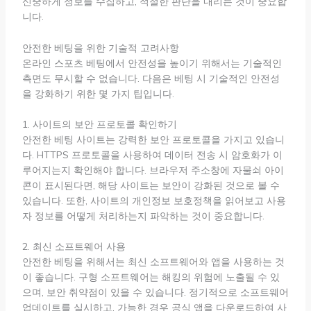
신중하게 정보를 수집하고, 적절한 판단을 내리는 것이 중요합
니다.
안전한 베팅을 위한 기술적 고려사항
온라인 스포츠 베팅에서 안전성을 높이기 위해서는 기술적인
측면도 무시할 수 없습니다. 다음은 베팅 시 기술적인 안전성
을 강화하기 위한 몇 가지 팁입니다.
1. 사이트의 보안 프로토콜 확인하기
안전한 베팅 사이트는 강력한 보안 프로토콜을 가지고 있습니
다. HTTPS 프로토콜을 사용하여 데이터 전송 시 암호화가 이
루어지는지 확인해야 합니다. 브라우저 주소창에 자물쇠 아이
콘이 표시된다면, 해당 사이트는 보안이 강화된 것으로 볼 수
있습니다. 또한, 사이트의 개인정보 보호정책을 읽어보고 사용
자 정보를 어떻게 처리하는지 파악하는 것이 중요합니다.
2. 최신 소프트웨어 사용
안전한 베팅을 위해서는 최신 소프트웨어와 앱을 사용하는 것
이 좋습니다. 구형 소프트웨어는 해킹의 위험에 노출될 수 있
으며, 보안 취약점이 있을 수 있습니다. 정기적으로 소프트웨어
업데이트를 실시하고, 가능한 경우 공식 앱을 다운로드하여 사