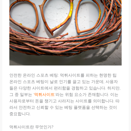
안전한 온라인 스포츠 베팅: 먹튀사이트를 피하는 현명한 팁
온라인 스포츠 베팅이 날로 인기를 끌고 있는 가운데, 사용자
들은 다양한 사이트에서 편리함을 경험하고 있습니다. 하지만,
그 중 일부는 ‘
먹튀사이트
‘라는 위험 요소가 존재합니다. 이는
사용자로부터 돈을 챙기고 사라지는 사이트를 의미합니다. 따
라서 안전하고 신뢰할 수 있는 베팅 플랫폼을 선택하는 것이
중요합니다.
먹튀사이트란 무엇인가?