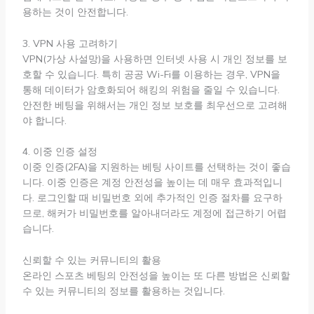
용하는 것이 안전합니다.
3. VPN 사용 고려하기
VPN(가상 사설망)을 사용하면 인터넷 사용 시 개인 정보를 보
호할 수 있습니다. 특히 공공 Wi-Fi를 이용하는 경우, VPN을
통해 데이터가 암호화되어 해킹의 위험을 줄일 수 있습니다.
안전한 베팅을 위해서는 개인 정보 보호를 최우선으로 고려해
야 합니다.
4. 이중 인증 설정
이중 인증(2FA)을 지원하는 베팅 사이트를 선택하는 것이 좋습
니다. 이중 인증은 계정 안전성을 높이는 데 매우 효과적입니
다. 로그인할 때 비밀번호 외에 추가적인 인증 절차를 요구하
므로, 해커가 비밀번호를 알아내더라도 계정에 접근하기 어렵
습니다.
신뢰할 수 있는 커뮤니티의 활용
온라인 스포츠 베팅의 안전성을 높이는 또 다른 방법은 신뢰할
수 있는 커뮤니티의 정보를 활용하는 것입니다.