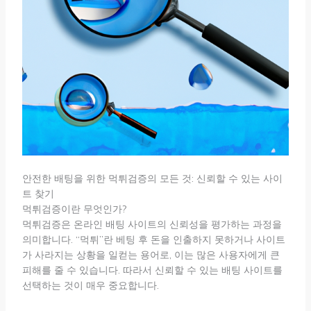
안전한 배팅을 위한 먹튀검증의 모든 것: 신뢰할 수 있는 사이
트 찾기
먹튀검증이란 무엇인가?
먹튀검증은 온라인 배팅 사이트의 신뢰성을 평가하는 과정을
의미합니다. “먹튀”란 베팅 후 돈을 인출하지 못하거나 사이트
가 사라지는 상황을 일컫는 용어로, 이는 많은 사용자에게 큰
피해를 줄 수 있습니다. 따라서 신뢰할 수 있는 배팅 사이트를
선택하는 것이 매우 중요합니다.