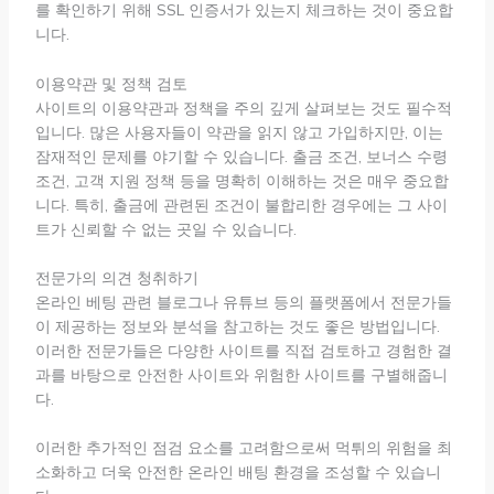
를 확인하기 위해 SSL 인증서가 있는지 체크하는 것이 중요합
니다.
이용약관 및 정책 검토
사이트의 이용약관과 정책을 주의 깊게 살펴보는 것도 필수적
입니다. 많은 사용자들이 약관을 읽지 않고 가입하지만, 이는
잠재적인 문제를 야기할 수 있습니다. 출금 조건, 보너스 수령
조건, 고객 지원 정책 등을 명확히 이해하는 것은 매우 중요합
니다. 특히, 출금에 관련된 조건이 불합리한 경우에는 그 사이
트가 신뢰할 수 없는 곳일 수 있습니다.
전문가의 의견 청취하기
온라인 베팅 관련 블로그나 유튜브 등의 플랫폼에서 전문가들
이 제공하는 정보와 분석을 참고하는 것도 좋은 방법입니다.
이러한 전문가들은 다양한 사이트를 직접 검토하고 경험한 결
과를 바탕으로 안전한 사이트와 위험한 사이트를 구별해줍니
다.
이러한 추가적인 점검 요소를 고려함으로써 먹튀의 위험을 최
소화하고 더욱 안전한 온라인 배팅 환경을 조성할 수 있습니