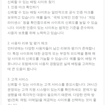
신뢰할 수 있는 배팅 사이트 찾기
1. 인증 마크 확인하기
신뢰할 수 있는 배팅 사이트는 일반적으로 공식 인증 마크를
보유하고 있습니다. 예를 들어, “국제 도메인 인증”이나 “게임
라이센스” 등을 확인함으로써 사이트의 신뢰도를 높일 수 있습
니다. 이러한 인증이 있는 사이트는 법적인 기준을 준수하며,
사용자 보호를 위해 노력하고 있습니다.
2. 사용자 리뷰 및 평가 체크
인터넷에는 다양한 사용자들이 남긴 리뷰와 평가가 존재합니
다. 특정 사이트에 대한 긍정적 또는 부정적 피드백을 통해 해
당 사이트의 신뢰도를 가늠할 수 있습니다. 예를 들어, 배팅 커
뮤니티나 포럼에서의 사용자 경험담은 실제 배팅을 고려하는
데 큰 도움이 됩니다.
3. 고객 서비스
신뢰할 수 있는 사이트는 고객 서비스를 중요시합니다. 24시간
운영되는 고객 지원 시스템이 있는지를 확인하세요. 문제가 발
생했을 때 즉각적인 대응이 필요하기 때문에, 다양한 연락 방
법(전화, 채팅, 이메일)을 제공하는 사이트를 선택하는 것이 좋