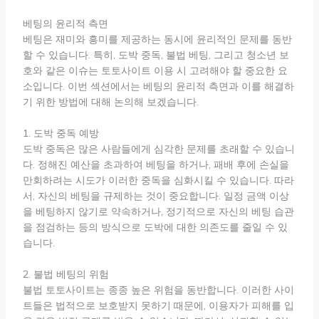
베팅의 윤리적 측면
베팅은 재미와 흥미를 제공하는 동시에 윤리적인 문제를 동반
할 수 있습니다. 특히, 도박 중독, 불법 베팅, 그리고 청소년 보
호와 같은 이슈는 토토사이트 이용 시 고려해야 할 중요한 요
소입니다. 이번 섹션에서는 베팅의 윤리적 측면과 이를 해결하
기 위한 방법에 대해 논의해 보겠습니다.
1. 도박 중독 예방
도박 중독은 많은 사람들에게 심각한 문제를 초래할 수 있습니
다. 정해진 예산을 초과하여 베팅을 하거나, 패배 후에 손실을
만회하려는 시도가 이러한 중독을 심화시킬 수 있습니다. 따라
서, 자신의 베팅을 규제하는 것이 중요합니다. 일정 금액 이상
을 베팅하지 않기로 약속하거나, 정기적으로 자신의 베팅 습관
을 점검하는 등의 방식으로 도박에 대한 의존도를 줄일 수 있
습니다.
2. 불법 베팅의 위험
불법 토토사이트는 종종 높은 위험을 동반합니다. 이러한 사이
트들은 법적으로 보호받지 못하기 때문에, 이용자가 피해를 입