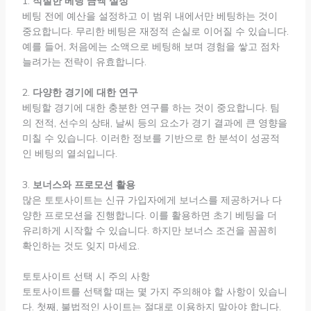
1.
적절한 베팅 금액 설정
베팅 전에 예산을 설정하고 이 범위 내에서만 베팅하는 것이
중요합니다. 무리한 베팅은 재정적 손실로 이어질 수 있습니다.
예를 들어, 처음에는 소액으로 베팅해 보며 경험을 쌓고 점차
늘려가는 전략이 유효합니다.
2.
다양한 경기에 대한 연구
베팅할 경기에 대한 충분한 연구를 하는 것이 중요합니다. 팀
의 전적, 선수의 상태, 날씨 등의 요소가 경기 결과에 큰 영향을
미칠 수 있습니다. 이러한 정보를 기반으로 한 분석이 성공적
인 베팅의 열쇠입니다.
3.
보너스와 프로모션 활용
많은 토토사이트는 신규 가입자에게 보너스를 제공하거나 다
양한 프로모션을 진행합니다. 이를 활용하면 초기 베팅을 더
유리하게 시작할 수 있습니다. 하지만 보너스 조건을 꼼꼼히
확인하는 것도 잊지 마세요.
토토사이트 선택 시 주의 사항
토토사이트를 선택할 때는 몇 가지 주의해야 할 사항이 있습니
다. 첫째, 불법적인 사이트는 절대로 이용하지 말아야 합니다.