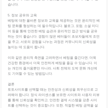
습니다.
5. 정보 공유와 교육
베팅에 대한 올바른 정보와 교육을 제공하는 것은 윤리적인 베
팅 문화를 형성하는 데 필수적입니다. 블로그, 포럼, 소셜 미디
어 등을 통해 안전한 베팅 습관과 윤리적인 접근 방식을 공유
하는 것이 좋습니다. 경험이 많은 베터들이 초보자들에게 조언
을 주고, 서로의 경험을 나누는 과정은 커뮤니티의 신뢰성을
높이는 데 도움이 됩니다.
이와 같은 윤리적 측면을 고려하면서 베팅을 즐긴다면, 더욱
건강한 환경에서 더욱 안전하게 베팅을 즐길 수 있습니다. 이
는 개인의 즐거움뿐만 아니라, 사회 전체의 도박 문화 개선에
도 기여할 수 있는 방법입니다.
결론
토토사이트를 선택할 때는 안전성과 신뢰성을 최우선으로 고
려해야 합니다. 정식 라이센스를 보유한 사이트와 사용자 리뷰
를 통해 신뢰성을 확인하고, 안전한 결제 시스템을 갖춘 사이
트를 선택하는 것이 중요합니다. 또한, 적절한 베팅 금액을 설