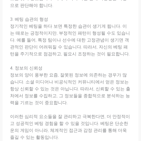
으로 판단해야 합니다.
3. 베팅 습관의 형성
정기적인 베팅을 하다 보면 특정한 습관이 생기게 됩니다. 이
는 때로는 긍정적이지만, 부정적인 패턴이 형성될 수도 있습니
다. 예를 들어, 특정 팀이나 선수에 대한 고정관념이 생기면 객
관적인 판단이 어려워질 수 있습니다. 따라서, 자신의 베팅 패
턴을 주기적으로 점검하고, 필요시 조정하는 것이 필요합니다.
4. 정보의 신뢰성
정보의 양이 풍부한 요즘, 잘못된 정보에 의존하는 경우가 많
습니다. 소셜 미디어나 비공식적인 커뮤니티에서 얻은 정보는
항상 신뢰할 수 있는 것은 아닙니다. 따라서, 신뢰할 수 있는 출
처에서 정보를 수집하고, 그 정보들을 종합적으로 분석하는 능
력을 기르는 것이 중요합니다.
이러한 심리적 요소들을 잘 관리하고 극복한다면, 더 안정적이
고 성공적인 베팅 경험을 할 수 있을 것입니다. 베팅은 단순한
운의 게임이 아니라, 체계적인 접근과 감정 관리를 통해 더욱
즐길 수 있는 활동입니다.