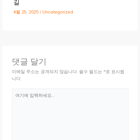
길
4월 25, 2025
/
Uncategorized
댓글 달기
이메일 주소는 공개되지 않습니다.
필수 필드는
*
로 표시됩
니다
여
기
에
입
력
하
세
요...