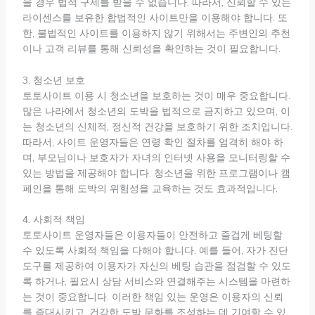
을 경우 법적 구제를 받을 수 없습니다. 따라서, 신뢰할 수 있는
라이센스를 보유한 합법적인 사이트만을 이용해야 합니다. 또
한, 불법적인 사이트를 이용하지 않기 위해서는 주변인의 추천
이나 고객 리뷰를 통해 신뢰성을 확인하는 것이 필요합니다.
3. 청소년 보호
토토사이트 이용 시 청소년을 보호하는 것이 매우 중요합니다.
많은 나라에서 청소년의 도박을 법적으로 금지하고 있으며, 이
는 청소년의 신체적, 정신적 건강을 보호하기 위한 조치입니다.
따라서, 사이트 운영자들은 연령 확인 절차를 엄격히 해야 하
며, 부모님이나 보호자가 자녀의 인터넷 사용을 모니터링할 수
있는 방법을 제공해야 합니다. 청소년을 위한 프로그램이나 캠
페인을 통해 도박의 위험성을 교육하는 것도 효과적입니다.
4. 사회적 책임
토토사이트 운영자들은 이용자들이 안전하고 즐겁게 베팅할
수 있도록 사회적 책임을 다해야 합니다. 예를 들어, 자가 진단
도구를 제공하여 이용자가 자신의 베팅 습관을 점검할 수 있도
록 하거나, 필요시 상담 서비스와 연결해주는 시스템을 마련하
는 것이 중요합니다. 이러한 책임 있는 운영은 이용자의 신뢰
를 증대시키고, 건강한 도박 문화를 조성하는 데 기여할 수 있