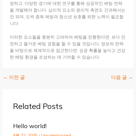
정하고, 다양한 경기에 대한 연구를 통해 성공적인 베팅 전략
을 개발해야 합니다. 심리적 요소와 윤리적 측면도 간과해서는
안 되며, 도박 중독 예방과 청소년 보호를 위한 노력이 필요합
니다.
이러한 요소들을 충분히 고려하여 베팅을 진행한다면, 보다 안
전하고 즐거운 베팅 경험을 할 수 있을 것입니다. 정보와 전략
을 바탕으로 체계적으로 접근한다면, 성공 확률을 높이고 건강
한 베팅 환경을 조성하는 데 기여할 수 있습니다.
←
이전 글
다음 글
→
Related Posts
Hello world!
4월 22, 2025
/
Uncategorized