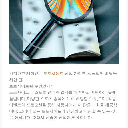
안전하고 재미있는
토토사이트
선택 가이드: 성공적인 베팅을
위한 팁!
토토사이트란 무엇인가?
토토사이트는 스포츠 경기의 결과를 예측하고 베팅하는 플랫
폼입니다. 다양한 스포츠 종목에 대해 베팅할 수 있으며, 각종
이벤트와 프로모션을 통해 사용자에게 더 많은 기회를 제공합
니다. 그러나 모든 토토사이트가 안전하고 신뢰할 수 있는 것
은 아닙니다. 따라서 신중한 선택이 필요합니다.