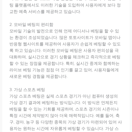
팅 플랫폼에서도 이러한 기술을 도입하여 사용자에게 보다 정
교한 예측 서비스를 제공하고 있습니다.
2. 모바일 베팅의 편리함
모바일 기술의 발전으로 인해 언제 어디서나 베팅을 할 수 있
는 환경이 조성되었습니다. 많은 토토사이트가 모바일 앱이나
반응형 웹사이트를 제공하여 사용자가 손쉽게 베팅할 수 있도
록 하고 있습니다. 이러한 모바일 베팅은 사용자 편의성을 극
대화하며, 실시간으로 경기 상황을 체크하고 즉각적으로 베팅
할 수 있는 장점을 제공합니다. 특히, 실시간 중계와 함께하는
라이브 베팅 기능은 점점 더 인기를 끌고 있어, 사용자들에게
새로운 베팅 경험을 제공합니다.
3. 가상 스포츠 베팅
가상 스포츠 베팅은 실제 스포츠 경기가 아닌 컴퓨터 생성의
가상 경기 결과에 베팅하는 방식입니다. 이 방식은 언제든지
베팅을 할 수 있는 기회를 제공하며, 스포츠 경기의 시즌이나
특정 시간에 제약받지 않아 더욱 매력적입니다. 예를 들어, 축
구, 경마, 농구 등 다양한 종목의 가상 경기가 마련되어 있어 사
용자는 원하는 시간에 자유롭게 베팅할 수 있습니다. 가상 스