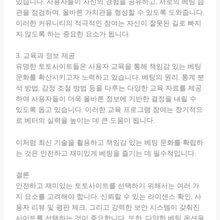
있습니다. 사용자들이 자신의 경험을 공유하고, 서로의 베팅 습
관을 점검하며, 올바른 가치관을 형성할 수 있도록 도와줍니다.
이러한 커뮤니티의 적극적인 참여는 자신이 잘못된 길로 빠지
지 않도록 하는 중요한 요소가 됩니다.
3. 교육과 정보 제공
유명한 토토사이트들은 사용자 교육을 통해 책임감 있는 베팅
문화를 확산시키고자 노력하고 있습니다. 베팅의 원리, 통계 분
석 방법, 감정 조절 방법 등을 다루는 다양한 교육 자료를 제공
하여 사용자들이 더욱 올바른 정보에 기반한 결정을 내릴 수
있도록 돕고 있습니다. 이러한 교육 프로그램 참여는 장기적으
로 베터의 실력을 높이는 데 큰 도움이 됩니다.
이처럼 최신 기술을 활용하고 책임감 있는 베팅 문화를 확립하
는 것은 안전하고 재미있게 베팅을 즐기는 데 필수적입니다.
결론
안전하고 재미있는 토토사이트를 선택하기 위해서는 여러 가
지 요소를 고려해야 합니다. 신뢰할 수 있는 라이센스 확인, 사
용자 리뷰 및 평판 체크, 그리고 강력한 보안 시스템이 갖춰진
사이트를 선택하는 것이 중요합니다. 또한, 다양한 베팅 옵션을