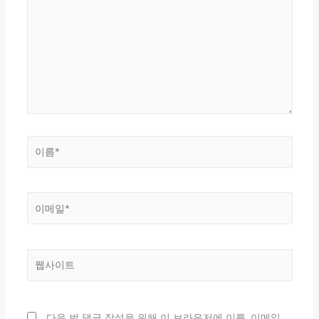
에
입
력
하
세
요...
이
름
*
이
메
일
*
웹
사
이
트
다음 번 댓글 작성을 위해 이 브라우저에 이름, 이메일,