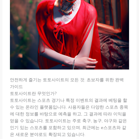
안전하게 즐기는 토토사이트의 모든 것: 초보자를 위한 완벽
가이드
토토사이트란 무엇인가?
토토사이트는 스포츠 경기나 특정 이벤트의 결과에 베팅을 할
수 있는 온라인 플랫폼입니다. 사용자들은 다양한 스포츠 종목
에 대한 정보를 바탕으로 예측을 하고, 그 결과에 따라 이익을
얻을 수 있습니다. 토토사이트는 주로 축구, 농구, 야구와 같은
인기 있는 스포츠를 포함하고 있으며, 최근에는 e스포츠와 같
은 새로운 분야로도 확장되고 있습니다.