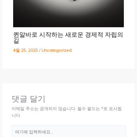
퀸알바로 시작하는 새로운 경제적 자립의
길
4월 25, 2025
/
Uncategorized
댓글 달기
이메일 주소는 공개되지 않습니다.
필수 필드는
*
로 표시됩
니다
여
기