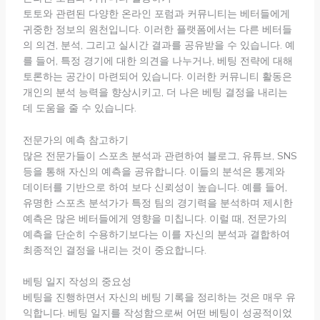
토토와 관련된 다양한 온라인 포럼과 커뮤니티는 베터들에게
귀중한 정보의 원천입니다. 이러한 플랫폼에서는 다른 베터들
의 의견, 분석, 그리고 실시간 결과를 공유받을 수 있습니다. 예
를 들어, 특정 경기에 대한 의견을 나누거나, 베팅 전략에 대해
토론하는 공간이 마련되어 있습니다. 이러한 커뮤니티 활동은
개인의 분석 능력을 향상시키고, 더 나은 베팅 결정을 내리는
데 도움을 줄 수 있습니다.
전문가의 예측 참고하기
많은 전문가들이 스포츠 분석과 관련하여 블로그, 유튜브, SNS
등을 통해 자신의 예측을 공유합니다. 이들의 분석은 통계와
데이터를 기반으로 하여 보다 신뢰성이 높습니다. 예를 들어,
유명한 스포츠 분석가가 특정 팀의 경기력을 분석하며 제시한
예측은 많은 베터들에게 영향을 미칩니다. 이럴 때, 전문가의
예측을 단순히 수용하기보다는 이를 자신의 분석과 결합하여
최종적인 결정을 내리는 것이 중요합니다.
베팅 일지 작성의 중요성
베팅을 진행하면서 자신의 베팅 기록을 정리하는 것은 매우 유
익합니다. 베팅 일지를 작성함으로써 어떤 베팅이 성공적이었