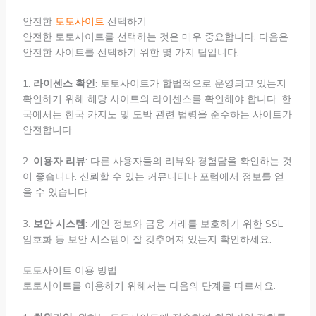
안전한
토토사이트
선택하기
안전한 토토사이트를 선택하는 것은 매우 중요합니다. 다음은
안전한 사이트를 선택하기 위한 몇 가지 팁입니다.
1.
라이센스 확인
: 토토사이트가 합법적으로 운영되고 있는지
확인하기 위해 해당 사이트의 라이센스를 확인해야 합니다. 한
국에서는 한국 카지노 및 도박 관련 법령을 준수하는 사이트가
안전합니다.
2.
이용자 리뷰
: 다른 사용자들의 리뷰와 경험담을 확인하는 것
이 좋습니다. 신뢰할 수 있는 커뮤니티나 포럼에서 정보를 얻
을 수 있습니다.
3.
보안 시스템
: 개인 정보와 금융 거래를 보호하기 위한 SSL
암호화 등 보안 시스템이 잘 갖추어져 있는지 확인하세요.
토토사이트 이용 방법
토토사이트를 이용하기 위해서는 다음의 단계를 따르세요.