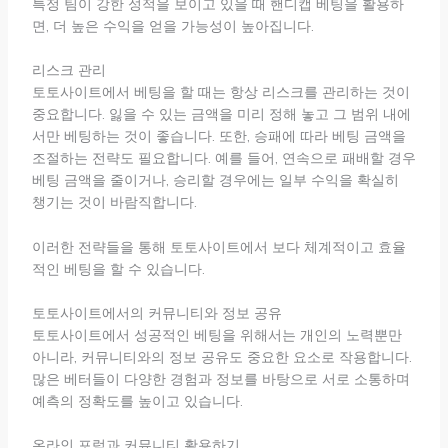
특정 팀이 강한 성적을 보이고 있을 때 핸디캡 베팅을 활용하
면, 더 높은 수익을 얻을 가능성이 높아집니다.
리스크 관리
토토사이트에서 베팅을 할 때는 항상 리스크를 관리하는 것이
중요합니다. 잃을 수 있는 금액을 미리 정해 놓고 그 범위 내에
서만 베팅하는 것이 좋습니다. 또한, 승패에 따라 베팅 금액을
조절하는 전략도 필요합니다. 예를 들어, 연속으로 패배할 경우
베팅 금액을 줄이거나, 승리할 경우에는 일부 수익을 확실히
챙기는 것이 바람직합니다.
이러한 전략들을 통해 토토사이트에서 보다 체계적이고 효율
적인 베팅을 할 수 있습니다.
토토사이트에서의 커뮤니티와 정보 공유
토토사이트에서 성공적인 베팅을 위해서는 개인의 노력뿐만
아니라, 커뮤니티와의 정보 공유도 중요한 요소로 작용합니다.
많은 베터들이 다양한 경험과 정보를 바탕으로 서로 소통하며
예측의 정확도를 높이고 있습니다.
온라인 포럼과 커뮤니티 활용하기