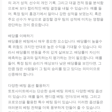
의 과거 성적, 선수의 개인 기록, 그리고 대결 전적 등을 분석함
으로써 보다 합리적인 베팅 결정을 내릴 수 있습니다. 예를 들
어, 특정 팀이 홈경기에서 얼마나 강한 성적을 보였는지, 혹은
주요 선수가 부상으로 결장할 경우 팀의 성적에 미치는 영향을
판단하는 것이 중요합니다.
배당률 이해하기
배당률은 베팅에서 매우 중요한 요소입니다. 배당률이 높을수
록 위험도 크지만 반대로 높은 수익을 기대할 수 있습니다. 따
라서 배당률의 변동을 주의 깊게 살펴보고, 배당률이 자신이
예측하는 결과와 일치하는지 평가하는 것이 필요합니다. 예를
들어, 특정 팀의 승리가 예상보다 낮은 배당률을 보인다면, 그
만큼 많은 사람들이 그 팀의 승리를 믿고 있다는 의미이므로
신중해야 합니다.
다양한 베팅 옵션 활용하기
토토사이트에서는 단순한 승패 베팅 외에도 다양한 베팅 옵션
이 있습니다. 예를 들어, 핸디캡 베팅, 언더/오버 베팅, 그리고
프로모션을 활용한 특수 베팅 등이 있습니다. 이러한 옵션들은
여러분의 베팅 전략을 더욱 풍부하게 만들어 줄 수 있습니다.