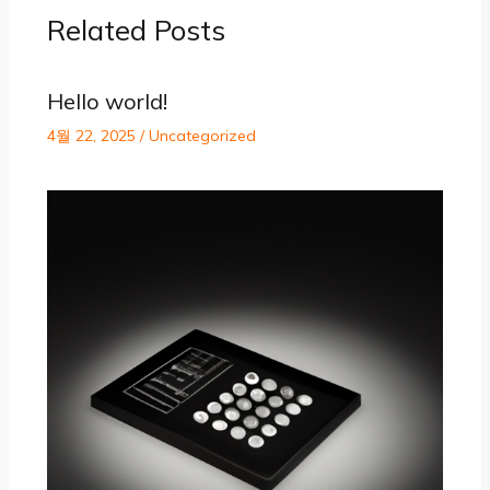
Related Posts
Hello world!
4월 22, 2025
/
Uncategorized