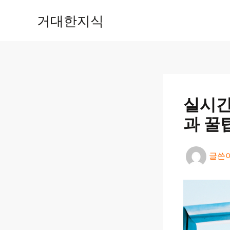
콘
거대한지식
텐
츠
로
건
너
뛰
기
실시간
과 꿀
글쓴