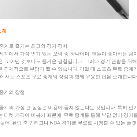
중계
중계로 즐기는 최고의 경기 경험!
세계에서 가장 인기 있는 오락 중 하나이며, 팬들이 좋아하는 팀
 그 어떤 것보다도 즐거운 경험입니다. 그러나 경기 관람을 위해
 경제적으로 부담이 될 수 있습니다. 이럴 때 스포츠 무료 중계
글에서는 스포츠 무료 중계의 장점과 함께 유용한 팁을 소개합니다
 중계의 장점
중계의 가장 큰 장점은 비용이 들지 않는다는 것입니다. 특히 인
 티켓 가격이 비싸기 때문에, 무료 중계를 통해 부담 없이 경기를
 들어, 유럽 축구 리그나 NBA 경기를 무료로 시청할 수 있는 플