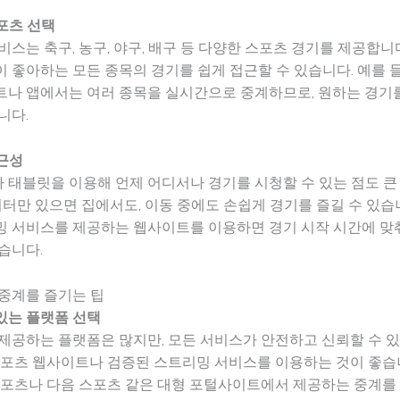
포츠 선택
비스는 축구, 농구, 야구, 배구 등 다양한 스포츠 경기를 제공합니
 좋아하는 모든 종목의 경기를 쉽게 접근할 수 있습니다. 예를 들
트나 앱에서는 여러 종목을 실시간으로 중계하므로, 원하는 경기
니다.
근성
태블릿을 이용해 언제 어디서나 경기를 시청할 수 있는 점도 큰
데이터만 있으면 집에서도, 이동 중에도 손쉽게 경기를 즐길 수 있습니
밍 서비스를 제공하는 웹사이트를 이용하면 경기 시작 시간에 맞
습니다.
중계를 즐기는 팁
있는 플랫폼 선택
제공하는 플랫폼은 많지만, 모든 서비스가 안전하고 신뢰할 수 있
스포츠 웹사이트나 검증된 스트리밍 서비스를 이용하는 것이 좋습니
스포츠나 다음 스포츠 같은 대형 포털사이트에서 제공하는 중계를