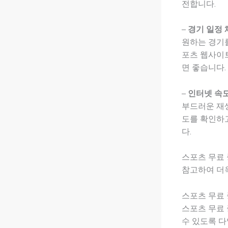
전합니다.
–
경기 일정
원하는 경기를
포츠 웹사이트
면 좋습니다.
–
인터넷 속
부드러운 재생
도를 확인하고
다.
스포츠 무료
참고하여 더욱
스포츠 무료 
스포츠 무료 
수 있도록 다