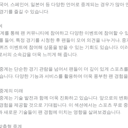
국어, 스페인어, 일본어 등 다양한 언어로 중계되는 경우가 많아 
경기를 즐길 수 있습니다.
여
중계를 통해 팬 커뮤니티에 참여하고 다양한 이벤트에 참여할 수 
를 들어, 특정 경기를 시청한 후 팬들이 모여 의견을 나누거나, 
퀴즈 이벤트에 참여해 상품을 받을 수 있는 기회도 있습니다. 이
서의 소속감을 더욱 느끼게 해 줍니다.
중계는 단순한 경기 관람을 넘어서 팬들이 더 깊이 있게 스포츠를
습니다. 다양한 기능과 서비스를 활용하여 더욱 풍부한 팬 경험을
 중계의 미래
중계는 기술 발전과 함께 더욱 진화하고 있습니다. 앞으로의 변
경험을 제공할 것으로 기대됩니다. 이 섹션에서는 스포츠 무료 
과 새로운 기술들이 팬 경험에 미치는 영향을 살펴보겠습니다.
맞춤형 중계