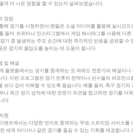
떻게 더 나은 경험을 할 수 있는지 살펴보겠습니다.
의 장점
 통해 경기를 시청하면서 팬들은 소셜 미디어를 활용해 실시간으
를 들어, 트위터나 인스타그램에서 게임 해시태그를 사용해 다른
 경기 중 발생하는 주요 순간에 대한 즉각적인 반응을 공유할 수 
은 경기의 몰입도를 높이는 데 도움이 됩니다.
 및 해설
중계 플랫폼에서는 경기를 중계하는 것 외에도 전문가의 해설이나
니다. 이런 프로그램은 경기 전후의 전략이나 선수들의 퍼포먼스
 보다 깊이 이해할 수 있도록 돕습니다. 예를 들어, 축구 경기의 
부나 최근 경기 성적에 대한 전문가 의견을 참고하면 경기를 더욱
니다.
 지원
 이벤트에서는 다양한 언어로 중계되는 무료 스트리밍 서비스를 
 전 세계 어디서나 같은 경기를 즐길 수 있는 기회를 제공합니다. 