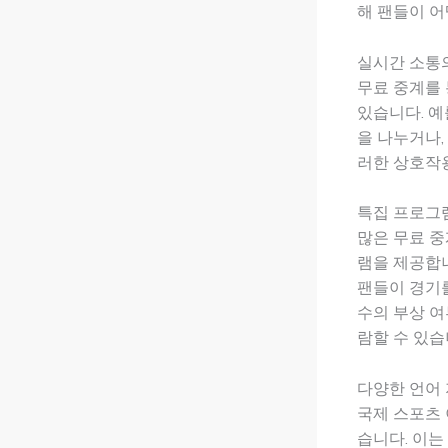
해 팬들이 어
실시간 소통
무료 중계를
있습니다. 예
을 나누거나,
러한 상호작용
특집 프로그램
많은 무료 
램을 제공합
팬들이 경기를
수의 부상 여
람할 수 있습
다양한 언어
국제 스포츠
습니다. 이는