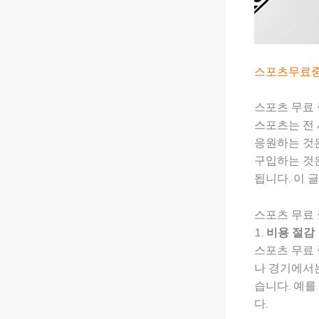
스포츠무료
스포츠 무료 
스포츠는 전 
응원하는 것은
구입하는 것은
됩니다. 이 
스포츠 무료
1.
비용 절감
스포츠 무료 
나 경기에서는
습니다. 예를
다.