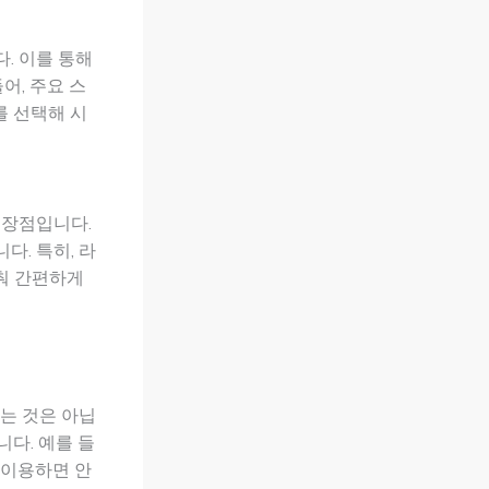
다. 이를 통해
어, 주요 스
를 선택해 시
 장점입니다.
다. 특히, 라
춰 간편하게
는 것은 아닙
다. 예를 들
 이용하면 안