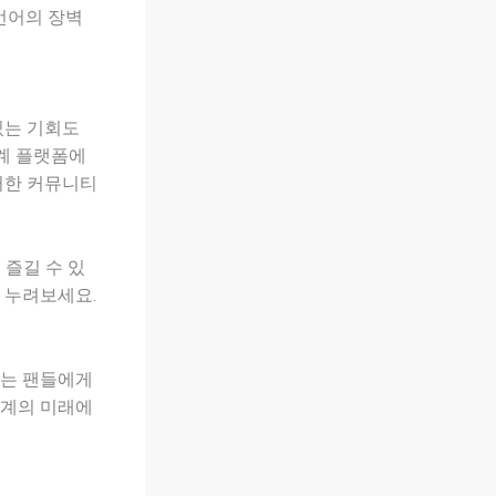
언어의 장벽
있는 기회도
중계 플랫폼에
러한 커뮤니티
 즐길 수 있
 누려보세요.
화는 팬들에게
중계의 미래에