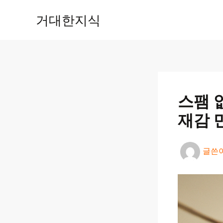
콘
거대한지식
텐
츠
로
건
너
뛰
기
스팸 
재감 
글쓴