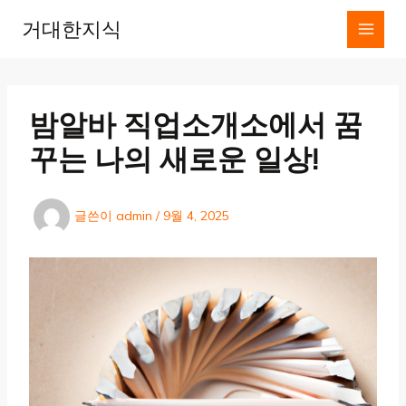
콘
거대한지식
텐
츠
로
건
너
밤알바 직업소개소에서 꿈
뛰
기
꾸는 나의 새로운 일상!
글쓴이
admin
/
9월 4, 2025