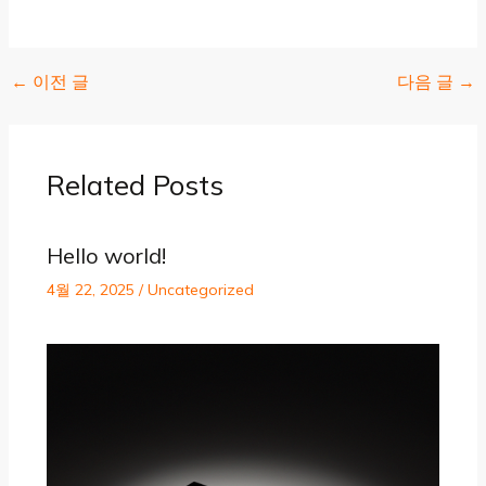
←
이전 글
다음 글
→
Related Posts
Hello world!
4월 22, 2025
/
Uncategorized