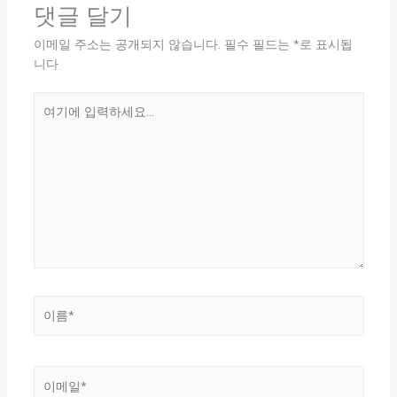
댓글 달기
이메일 주소는 공개되지 않습니다.
필수 필드는
*
로 표시됩
니다
여
기
에
입
력
하
세
요...
이
름
*
이
메