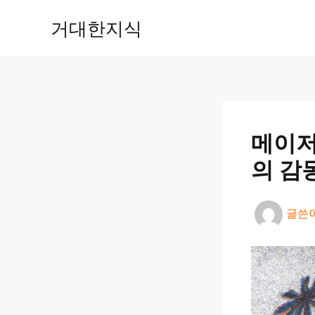
콘
거대한지식
텐
츠
로
건
너
뛰
기
메이저
의 감
글쓴