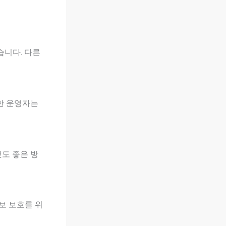
습니다. 다른
한 운영자는
것도 좋은 방
보 보호를 위