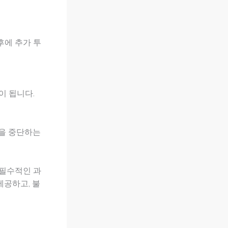
후에 추가 투
이 됩니다.
용을 중단하는
 필수적인 과
제공하고, 불