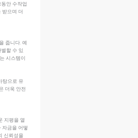
그동안 수작업
 받으며 더
을 줍니다. 예
판별할 수 있
하는 시스템이
 바탕으로 유
은 더욱 안전
운 지평을 열
가 자금을 어떻
의 신뢰성을