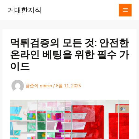
콘
거대한지식
텐
츠
로
건
너
먹튀검증의 모든 것: 안전한
뛰
기
온라인 베팅을 위한 필수 가
이드
글쓴이
admin
/
6월 11, 2025