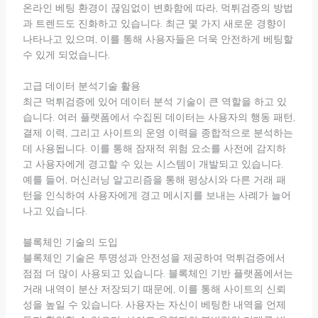
온라인 베팅 환경이 끊임없이 변화함에 따라, 먹튀검증의 방법
과 트렌드도 진화하고 있습니다. 최근 몇 가지 새로운 경향이
나타나고 있으며, 이를 통해 사용자들은 더욱 안전하게 베팅할
수 있게 되었습니다.
고급 데이터 분석기술 활용
최근 먹튀검증에 있어 데이터 분석 기술이 큰 역할을 하고 있
습니다. 여러 플랫폼에서 수집된 데이터는 사용자의 행동 패턴,
결제 이력, 그리고 사이트의 운영 이력을 종합적으로 분석하는
데 사용됩니다. 이를 통해 잠재적 위험 요소를 사전에 감지하
고 사용자에게 경고할 수 있는 시스템이 개발되고 있습니다.
예를 들어, 머신러닝 알고리즘을 통해 평상시와 다른 거래 패
턴을 인식하여 사용자에게 경고 메시지를 보내는 사례가 늘어
나고 있습니다.
블록체인 기술의 도입
블록체인 기술은 투명성과 안전성을 제공하여 먹튀검증에서
점점 더 많이 사용되고 있습니다. 블록체인 기반 플랫폼에서는
거래 내역이 분산 저장되기 때문에, 이를 통해 사이트의 신뢰
성을 높일 수 있습니다. 사용자는 자신이 베팅한 내역을 언제