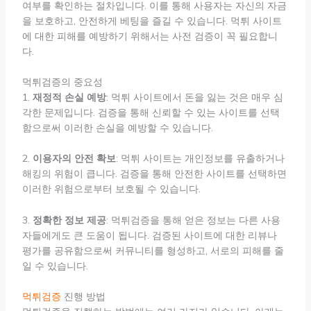
여부를 확인하는 절차입니다. 이를 통해 사용자는 자신의 자금
을 보호하고, 안전하게 베팅을 즐길 수 있습니다. 먹튀 사이트
에 대한 피해를 예방하기 위해서는 사전 검증이 꼭 필요합니
다.
먹튀검증의 중요성
1.
재정적 손실 예방
: 먹튀 사이트에서 돈을 잃는 것은 매우 심
각한 문제입니다. 검증을 통해 신뢰할 수 있는 사이트를 선택
함으로써 이러한 손실을 예방할 수 있습니다.
2.
이용자의 안전 확보
: 먹튀 사이트는 개인정보를 유출하거나
해킹의 위험이 큽니다. 검증을 통해 안전한 사이트를 선택하면
이러한 위험으로부터 보호될 수 있습니다.
3.
정확한 정보 제공
: 먹튀검증을 통해 얻은 정보는 다른 사용
자들에게도 큰 도움이 됩니다. 검증된 사이트에 대한 리뷰나
평가를 공유함으로써 커뮤니티를 형성하고, 서로의 피해를 줄
일 수 있습니다.
먹튀검증
진행 방법