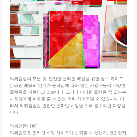
먹튀검증의 모든 것: 안전한 온라인 베팅을 위한 필수 가이드
온라인 베팅의 인기가 높아짐에 따라 많은 사용자들이 다양한
플랫폼을 이용하고 있습니다. 그러나 이러한 플랫폼 중 일부는
사용자에게 피해를 줄 수 있는 먹튀 사이트일 수 있습니다. 따
라서 먹튀검증은 안전한 온라인 베팅을 위해 필수적인 과정입
니다.
먹튀검증이란?
먹튀검증은 온라인 베팅 사이트가 신뢰할 수 있는지, 안전한지