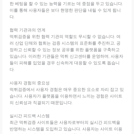
한 베팅을 할 수 있는 능력을 기르는 데 중점을 두고 있습니다.
이를 통해 사용자들은 보다 현명한 판단을 내릴 수 있게 됩니
다.
협력 기관과의 연계
먹튀검증을 위한 협력 기관의 역할도 무시할 수 없습니다. 여
러 산업 단체와 협회는 검증 시스템의 표준화를 추진하고, 공
정하고 신뢰할 수 있는 정보 공유를 위한 플랫폼을 구축하고
있습니다. 이러한 기관들은 먹튀 신고센터를 운영하며, 사용자
들이 피해를 입었을 경우 신속하게 대응할 수 있도록 돕습니
다.
사용자 경험의 중요성
먹튀검증에서 사용자 경험은 매우 중요한 요소로 자리 잡고 있
습니다. 사용자가 플랫폼을 이용하면서 느끼는 경험은 사이트
의 신뢰성과 직결되기 때문입니다.
실시간 피드백 시스템
최근 먹튀검증 사이트들은 사용자로부터의 실시간 피드백을
반영하는 시스템을 도입하고 있습니다. 사용자는 사이트 이용