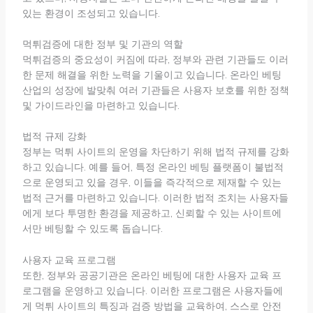
있는 환경이 조성되고 있습니다.
먹튀검증에 대한 정부 및 기관의 역할
먹튀검증의 중요성이 커짐에 따라, 정부와 관련 기관들도 이러
한 문제 해결을 위한 노력을 기울이고 있습니다. 온라인 베팅
산업의 성장에 발맞춰 여러 기관들은 사용자 보호를 위한 정책
및 가이드라인을 마련하고 있습니다.
법적 규제 강화
정부는 먹튀 사이트의 운영을 차단하기 위해 법적 규제를 강화
하고 있습니다. 예를 들어, 특정 온라인 베팅 플랫폼이 불법적
으로 운영되고 있을 경우, 이들을 즉각적으로 제재할 수 있는
법적 근거를 마련하고 있습니다. 이러한 법적 조치는 사용자들
에게 보다 투명한 환경을 제공하고, 신뢰할 수 있는 사이트에
서만 베팅할 수 있도록 돕습니다.
사용자 교육 프로그램
또한, 정부와 공공기관은 온라인 베팅에 대한 사용자 교육 프
로그램을 운영하고 있습니다. 이러한 프로그램은 사용자들에
게 먹튀 사이트의 특징과 검증 방법을 교육하여, 스스로 안전