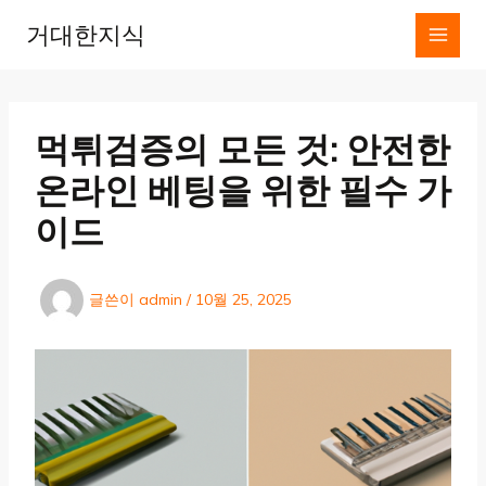
콘
거대한지식
텐
츠
로
건
너
먹튀검증의 모든 것: 안전한
뛰
기
온라인 베팅을 위한 필수 가
이드
글쓴이
admin
/
10월 25, 2025