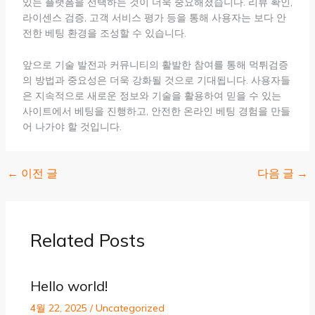
있는 플랫폼을 선택하는 것이 더욱 중요해졌습니다. 리뷰 확인,
라이센스 검증, 고객 서비스 평가 등을 통해 사용자는 보다 안
전한 베팅 환경을 조성할 수 있습니다.
앞으로 기술 발전과 커뮤니티의 활발한 참여를 통해 먹튀검증
의 방법과 중요성은 더욱 강화될 것으로 기대됩니다. 사용자들
은 지속적으로 새로운 정보와 기술을 활용하여 믿을 수 있는
사이트에서 베팅을 진행하고, 안전한 온라인 베팅 경험을 만들
어 나가야 할 것입니다.
←
이전 글
다음 글
→
Related Posts
Hello world!
4월 22, 2025
/
Uncategorized