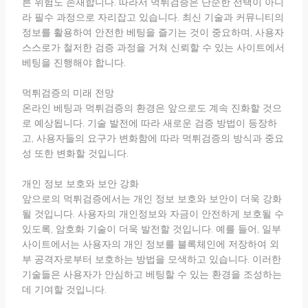
른 위험도 존재합니다. 따라서 먹튀검증은 단순한 선택이 아니
라 필수 과정으로 자리잡고 있습니다. 최신 기술과 커뮤니티의
정보를 활용하여 안전한 베팅을 즐기는 것이 중요하며, 사용자
스스로가 철저한 검증 과정을 거쳐 신뢰할 수 있는 사이트에서
베팅을 진행해야 합니다.
먹튀검증의 미래 전망
온라인 베팅과 먹튀검증의 환경은 앞으로도 계속 진화할 것으
로 예상됩니다. 기술 발전에 따라 새로운 검증 방법이 등장하
고, 사용자들의 요구가 변화함에 따라 먹튀검증의 방식과 중요
성 또한 변화할 것입니다.
개인 정보 보호와 보안 강화
앞으로의 먹튀검증에서는 개인 정보 보호와 보안이 더욱 강화
될 것입니다. 사용자의 개인정보와 자금이 안전하게 보호될 수
있도록, 암호화 기술이 더욱 발전할 것입니다. 예를 들어, 일부
사이트에서는 사용자의 개인 정보를 블록체인에 저장하여 외
부 공격자로부터 보호하는 방법을 모색하고 있습니다. 이러한
기술들은 사용자가 안심하고 베팅할 수 있는 환경을 조성하는
데 기여할 것입니다.