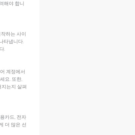
고려해야 합니
시작하는 사이
 나타냅니다.
다.
디어 계정에서
요. 또한,
어지는지 살펴
용카드, 전자
 더 많은 선