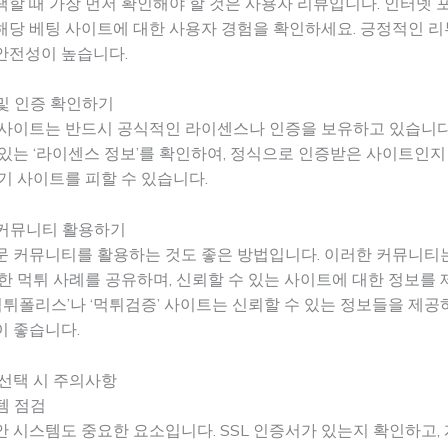
할 때 가장 먼저 확인해야 할 것은 사용자 리뷰입니다. 인터넷 
당 베팅 사이트에 대한 사용자 경험을 확인하세요. 긍정적인 리
안전성이 높습니다.
 및 인증 확인하기
 사이트는 반드시 공식적인 라이센스나 인증을 보유하고 있습니다
있는 ‘라이센스 정보’를 확인하여, 정식으로 인증받은 사이트인지
기 사이트를 피할 수 있습니다.
커뮤니티 활용하기
문 커뮤니티를 활용하는 것도 좋은 방법입니다. 이러한 커뮤니티
한 먹튀 사례를 공유하며, 신뢰할 수 있는 사이트에 대한 정보를 
‘먹튀폴리스’나 ‘먹튀검증’ 사이트는 신뢰할 수 있는 정보들을 제
이 좋습니다.
선택 시 주의사항
스템 점검
 시스템도 중요한 요소입니다. SSL 인증서가 있는지 확인하고,