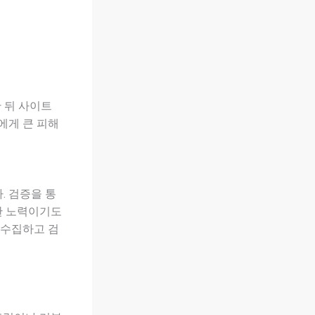
 뒤 사이트
에게 큰 피해
. 검증을 통
한 노력이기도
 수집하고 검