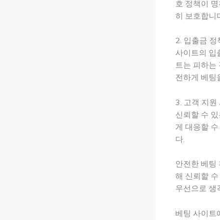
호 정책이 
히 보호합니다
2. 입출금 
사이트의 입출
트는 피하는 
전하게 베팅을
3. 고객 지
신뢰할 수 있
게 대응할 수
다.
안전한 베팅
해 신뢰할 수
우선으로 생
베팅 사이트