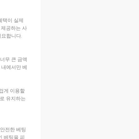
혜택이 실제
 제공하는 사
필요합니다.
너무 큰 금액
 내에서만 베
즐겁게 이용할
으로 유지하는
 안전한 베팅
인 베팅을 피