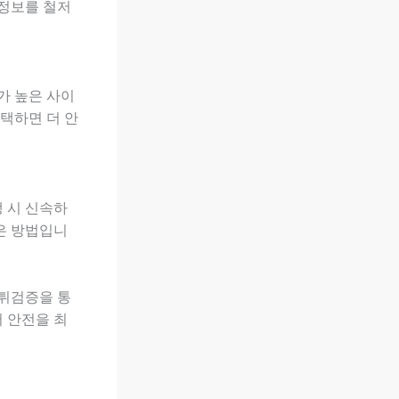
 정보를 철저
가 높은 사이
택하면 더 안
생 시 신속하
좋은 방법입니
먹튀검증을 통
어 안전을 최