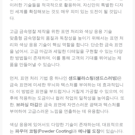
이러한 기술들을 적극적으로 활용하여, 자신만의 특별한 디자
인 세계를 확장해보는 것도 매우 의미 있는 도전이 될 것입니
다.
고급 금속명찰 제작을 위한 표면 처리와 색상 응용 기술
맞춤형 금속명찰의 품질과 독창성을 높이기 위해서는 표면 처
리와 색상 응용 기술이 핵심 역할을 합니다. 단순한 금속 표면
을 넘어서, 고급 마감과 세밀한 디테일을 구현할 수 있는 다양
한 방법들이 존재하며, 이를 통해 고객의 기대를 뛰어넘는 제
품을 만들어낼 수 있습니다.
먼저, 표면 처리 기법 중 하나인
샌드블라스팅(샌드스러빙)
은
금속 표면에 미세한 무늬와 텍스처를 부여하는 데 효과적입니
다. 이 방법은 표면을 부드럽거나 거칠게 가공할 수 있으며, 이
후에 적용하는 도금이나 컬러 작업의 밀착성을 높여줍니다. 또
한,
브러싱 마감
은 금속 표면에 자연스러운 광택과 텍스처를
부여하여 고급스러운 느낌을 연출하는 데 유용합니다.
색상 응용에 있어서도 다양한 기술이 존재하는데, 대표적으로
는
파우더 코팅(Powder Coating)
과
에나멜 도장
이 있습니다.