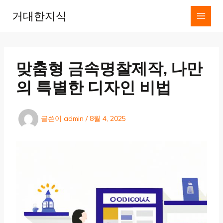
콘
거대한지식
텐
츠
로
건
너
맞춤형 금속명찰제작, 나만
뛰
기
의 특별한 디자인 비법
글쓴이
admin
/
8월 4, 2025