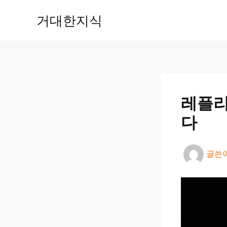
콘
거대한지식
텐
츠
로
건
너
뛰
기
레플리
다
글쓴