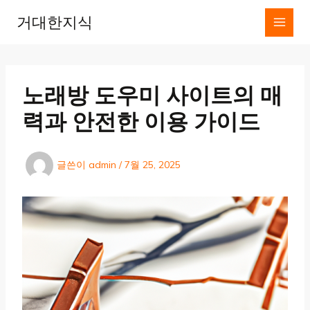
콘
거대한지식
텐
츠
로
건
너
노래방 도우미 사이트의 매
뛰
기
력과 안전한 이용 가이드
글쓴이
admin
/
7월 25, 2025