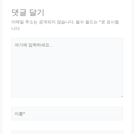
댓글 달기
이메일 주소는 공개되지 않습니다.
필수 필드는
*
로 표시됩
니다
여
기
에
입
력
하
세
요...
이
름
*
이