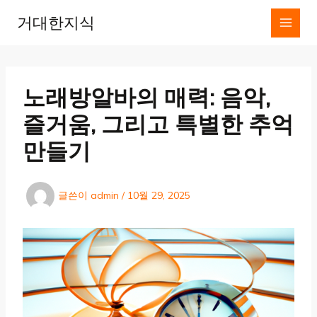
콘
거대한지식
텐
츠
로
건
너
노래방알바의 매력: 음악,
뛰
기
즐거움, 그리고 특별한 추억
만들기
글쓴이
admin
/
10월 29, 2025