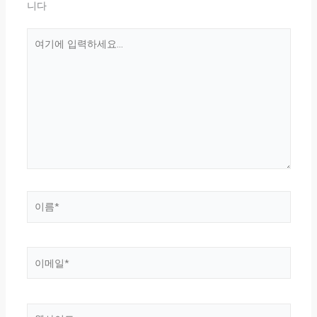
니다
여
기
에
입
력
하
세
요...
이
름
*
이
메
일
*
웹