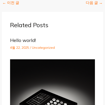
←
이전 글
다음 글
→
Related Posts
Hello world!
4월 22, 2025
/
Uncategorized