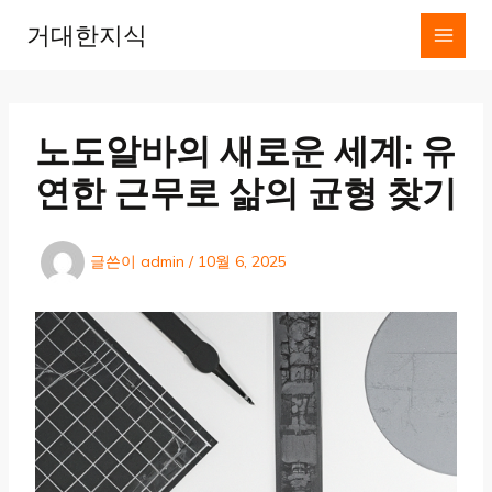
콘
거대한지식
텐
츠
로
건
너
노도알바의 새로운 세계: 유
뛰
기
연한 근무로 삶의 균형 찾기
글쓴이
admin
/
10월 6, 2025