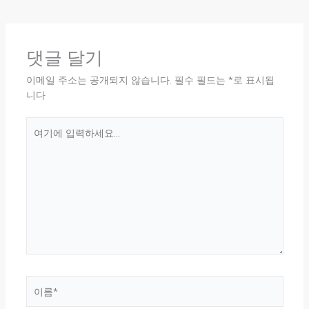
댓글 달기
이메일 주소는 공개되지 않습니다.
필수 필드는
*
로 표시됩
니다
여
기
에
입
력
하
세
요...
이
름