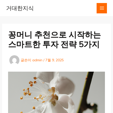
콘
거대한지식
텐
츠
로
건
너
꽁머니 추천으로 시작하는
뛰
기
스마트한 투자 전략 5가지
글쓴이
admin
/
7월 9, 2025