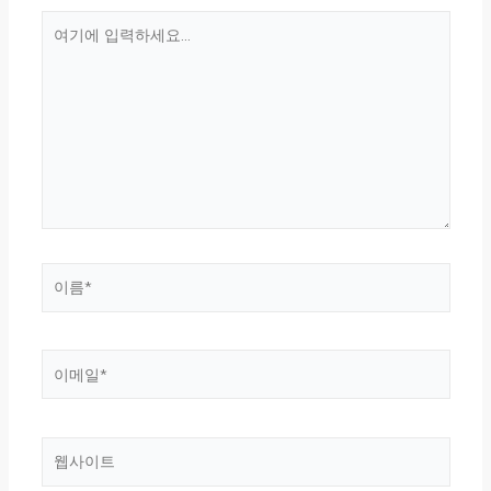
여
기
에
입
력
하
세
요...
이
름
*
이
메
일
*
웹
사