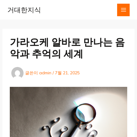
콘
거대한지식
텐
츠
로
건
너
가라오케 알바로 만나는 음
뛰
기
악과 추억의 세계
글쓴이
admin
/
7월 21, 2025