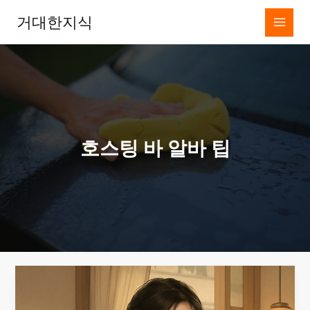
콘
거대한지식
텐
츠
로
건
너
뛰
기
호스팅 바 알바 팁