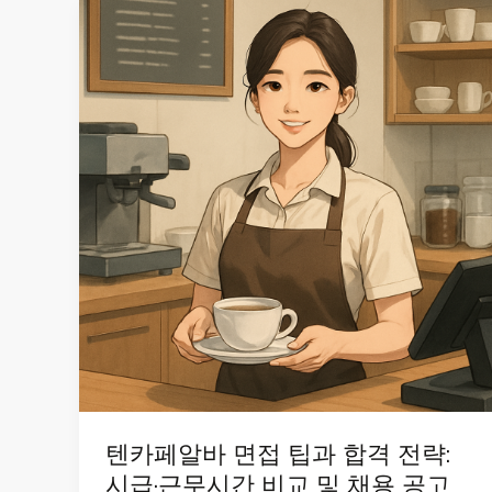
텐카페알바 면접 팁과 합격 전략:
시급·근무시간 비교 및 채용 공고