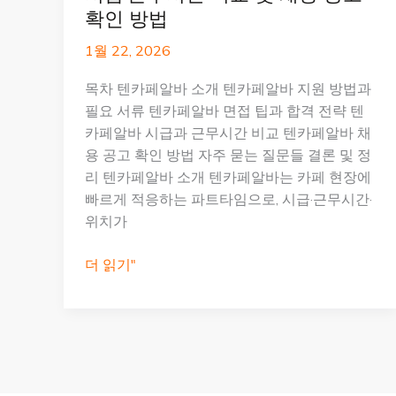
확인 방법
1월 22, 2026
목차 텐카페알바 소개 텐카페알바 지원 방법과
필요 서류 텐카페알바 면접 팁과 합격 전략 텐
카페알바 시급과 근무시간 비교 텐카페알바 채
용 공고 확인 방법 자주 묻는 질문들 결론 및 정
리 텐카페알바 소개 텐카페알바는 카페 현장에
빠르게 적응하는 파트타임으로, 시급·근무시간·
위치가
텐
더 읽기"
카
페
알
바
면
접