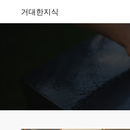
콘
거대한지식
텐
츠
로
건
너
뛰
기