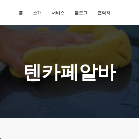
홈
소개
서비스
블로그
연락처
텐카페알바