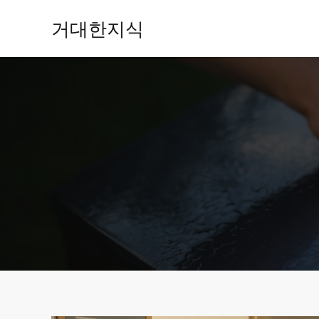
콘
거대한지식
텐
츠
로
건
너
뛰
기