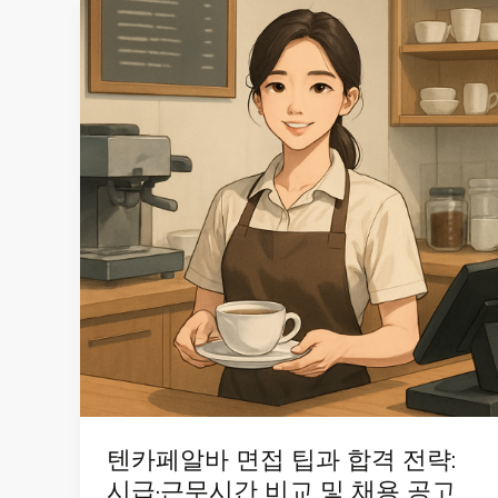
텐카페알바 면접 팁과 합격 전략:
시급·근무시간 비교 및 채용 공고