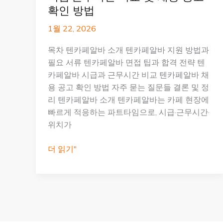
확인 방법
1월 22, 2026
목차 텐카페알바 소개 텐카페알바 지원 방법과
필요 서류 텐카페알바 면접 팁과 합격 전략 텐
카페알바 시급과 근무시간 비교 텐카페알바 채
용 공고 확인 방법 자주 묻는 질문들 결론 및 정
리 텐카페알바 소개 텐카페알바는 카페 현장에
빠르게 적응하는 파트타임으로, 시급·근무시간·
위치가
텐
더 읽기"
카
페
알
바
면
접