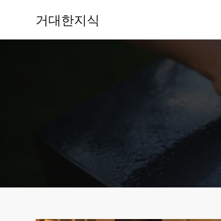
콘
거대한지식
텐
츠
로
건
너
뛰
기